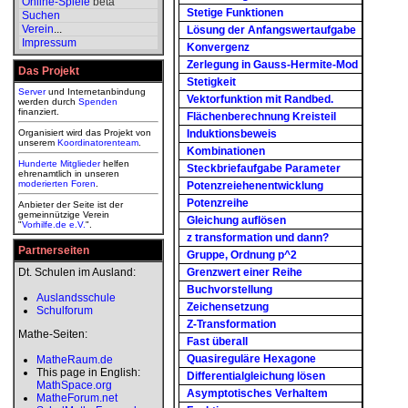
Online-Spiele
beta
Stetige Funktionen
Suchen
Verein
...
Lösung der Anfangswertaufgabe
Impressum
Konvergenz
Zerlegung in Gauss-Hermite-Mod
Das Projekt
Stetigkeit
Server
und Internetanbindung
Vektorfunktion mit Randbed.
werden durch
Spenden
finanziert.
Flächenberechnung Kreisteil
Organisiert wird das Projekt von
Induktionsbeweis
unserem
Koordinatorenteam
.
Kombinationen
Hunderte Mitglieder
helfen
Steckbriefaufgabe Parameter
ehrenamtlich in unseren
moderierten
Foren
.
Potenzreiehenentwicklung
Potenzreihe
Anbieter der Seite ist der
gemeinnützige Verein
Gleichung auflösen
"
Vorhilfe.de e.V.
".
z transformation und dann?
Partnerseiten
Gruppe, Ordnung p^2
Dt. Schulen im Ausland:
Grenzwert einer Reihe
Buchvorstellung
Auslandsschule
Zeichensetzung
Schulforum
Z-Transformation
Mathe-Seiten:
Fast überall
Quasireguläre Hexagone
MatheRaum.de
This page in English:
Differentialgleichung lösen
MathSpace.org
Asymptotisches Verhaltem
MatheForum.net