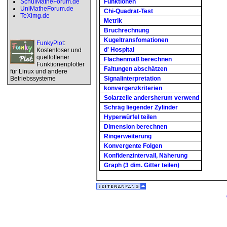
SchulMatheForum.de
Funktionen
UniMatheForum.de
Chi-Quadrat-Test
TeXimg.de
Metrik
Bruchrechnung
Kugeltransfomationen
FunkyPlot
:
d' Hospital
Kostenloser und
quelloffener
Flächenmaß berechnen
Funktionenplotter
Faltungen abschätzen
für Linux und andere
Betriebssysteme
Signalinterpretation
konvergenzkriterien
Solarzelle andersherum verwend
Schräg liegender Zylinder
Hyperwürfel teilen
Dimension berechnen
Ringerweiterung
Konvergente Folgen
Konfidenzintervall, Näherung
Graph (3 dim. Gitter teilen)