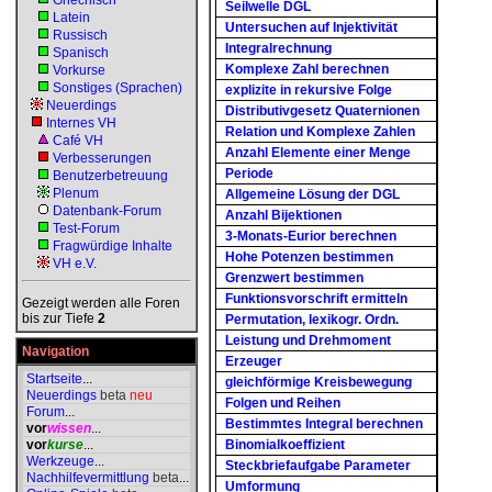
Griechisch
Seilwelle DGL
Latein
Untersuchen auf Injektivität
Russisch
Integralrechnung
Spanisch
Komplexe Zahl berechnen
Vorkurse
Sonstiges (Sprachen)
explizite in rekursive Folge
Neuerdings
Distributivgesetz Quaternionen
Internes VH
Relation und Komplexe Zahlen
Café VH
Anzahl Elemente einer Menge
Verbesserungen
Periode
Benutzerbetreuung
Plenum
Allgemeine Lösung der DGL
Datenbank-Forum
Anzahl Bijektionen
Test-Forum
3-Monats-Eurior berechnen
Fragwürdige Inhalte
Hohe Potenzen bestimmen
VH e.V.
Grenzwert bestimmen
Funktionsvorschrift ermitteln
Gezeigt werden alle Foren
bis zur Tiefe
2
Permutation, lexikogr. Ordn.
Leistung und Drehmoment
Navigation
Erzeuger
Startseite
...
gleichförmige Kreisbewegung
Neuerdings
beta
neu
Folgen und Reihen
Forum
...
Bestimmtes Integral berechnen
vor
wissen
...
vor
kurse
...
Binomialkoeffizient
Werkzeuge
...
Steckbriefaufgabe Parameter
Nachhilfevermittlung
beta
...
Umformung