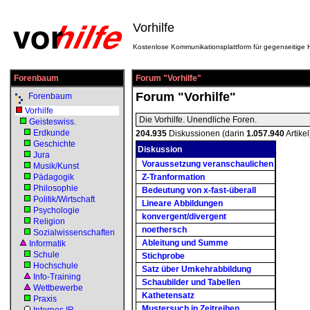
Vorhilfe
Kostenlose Kommunikationsplattform für gegenseitige H
Forenbaum
Forum "Vorhilfe"
Forum "Vorhilfe"
Forenbaum
Vorhilfe
Die Vorhilfe. Unendliche Foren.
Geisteswiss.
Erdkunde
204.935
Diskussionen (darin
1.057.940
Artikel
Geschichte
Diskussion
Jura
Voraussetzung veranschaulichen
Musik/Kunst
Pädagogik
Z-Tranformation
Philosophie
Bedeutung von x-fast-überall
Politik/Wirtschaft
Lineare Abbildungen
Psychologie
konvergent/divergent
Religion
noethersch
Sozialwissenschaften
Ableitung und Summe
Informatik
Schule
Stichprobe
Hochschule
Satz über Umkehrabbildung
Info-Training
Schaubilder und Tabellen
Wettbewerbe
Kathetensatz
Praxis
Mustersuch in Zeitreihen