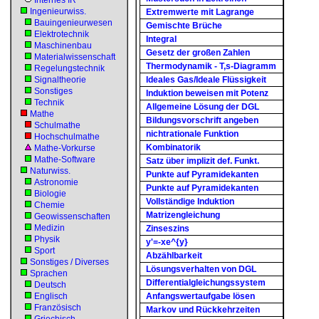
Internes IR
Ingenieurwiss.
Extremwerte mit Lagrange
Bauingenieurwesen
Gemischte Brüche
Elektrotechnik
Integral
Maschinenbau
Gesetz der großen Zahlen
Materialwissenschaft
Thermodynamik - T,s-Diagramm
Regelungstechnik
Signaltheorie
Ideales Gas/Ideale Flüssigkeit
Sonstiges
Induktion beweisen mit Potenz
Technik
Allgemeine Lösung der DGL
Mathe
Bildungsvorschrift angeben
Schulmathe
nichtrationale Funktion
Hochschulmathe
Kombinatorik
Mathe-Vorkurse
Mathe-Software
Satz über implizit def. Funkt.
Naturwiss.
Punkte auf Pyramidekanten
Astronomie
Punkte auf Pyramidekanten
Biologie
Vollständige Induktion
Chemie
Matrizengleichung
Geowissenschaften
Medizin
Zinseszins
Physik
y'=-xe^{y}
Sport
Abzählbarkeit
Sonstiges / Diverses
Lösungsverhalten von DGL
Sprachen
Differentialgleichungssystem
Deutsch
Englisch
Anfangswertaufgabe lösen
Französisch
Markov und Rückkehrzeiten