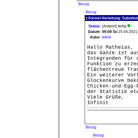
Bezug
Bezug
z Formel Herleitung: Substitut
Status
:
(Antwort) fertig
Datum
:
09:09
So
25.04.2021
Autor
:
Infinit
Hallo Matheias,
das Ganze ist au
Integranden für 
Funktion zu erze
flächentreue Tra
Ein weiterer Vor
Glockenkurve bek
Chicken-und-Egg-
der Statistik et
Viele Grüße,
Infinit
Bezug
Bezug