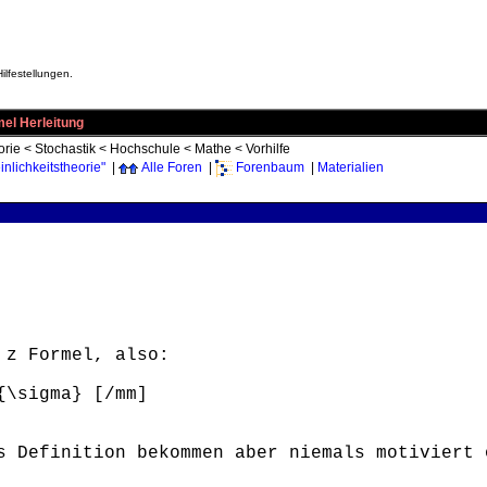
ilfestellungen.
mel Herleitung
orie
<
Stochastik
<
Hochschule
<
Mathe
<
Vorhilfe
nlichkeitstheorie"
|
Alle Foren
|
Forenbaum
|
Materialien
 z Formel, also:
{\sigma} [/mm]
s Definition bekommen aber niemals motiviert 