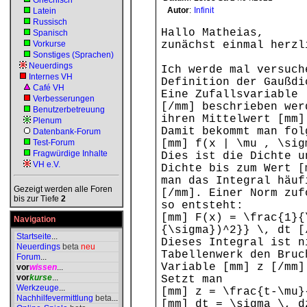
Griechisch
Autor
:
Infinit
Latein
Russisch
Hallo Matheias,
Spanisch
Vorkurse
zunächst einmal herzl
Sonstiges (Sprachen)
Neuerdings
Ich werde mal versuch
Internes VH
Definition der Gaußdi
Café VH
Eine Zufallsvariable 
Verbesserungen
[/mm] beschrieben wer
Benutzerbetreuung
ihren Mittelwert [mm]
Plenum
Damit bekommt man fol
Datenbank-Forum
Test-Forum
[mm] f(x | \mu , \sig
Fragwürdige Inhalte
Dies ist die Dichte u
VH e.V.
Dichte bis zum Wert [
man das Integral häuf
Gezeigt werden alle Foren
[/mm]. Einer Norm zuf
bis zur Tiefe
2
so entsteht:
[mm] F(x) = \frac{1}{
Navigation
{\sigma})^2}} \, dt [
Startseite
...
Dieses Integral ist n
Neuerdings
beta
neu
Tabellenwerk den Bruc
Forum
...
Variable [mm] z [/mm]
vor
wissen
...
vor
kurse
...
Setzt man
Werkzeuge
...
[mm] z = \frac{t-\mu}
Nachhilfevermittlung
beta
...
[mm] dt = \sigma \, d