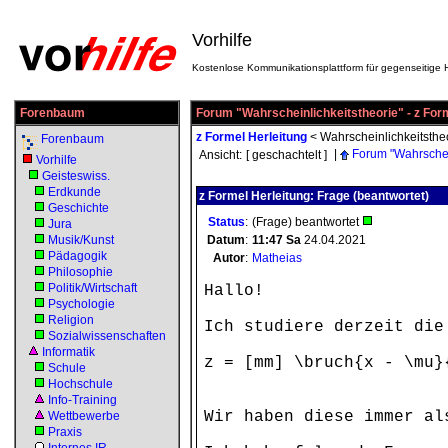
Vorhilfe
Kostenlose Kommunikationsplattform für gegenseitige H
Forenbaum
Forum "Wahrscheinlichkeitstheorie" - z For
z Formel Herleitung
<
Wahrscheinlichkeitsthe
Forenbaum
|
Forum "Wahrschei
Ansicht:
[ geschachtelt ]
Vorhilfe
Geisteswiss.
Erdkunde
z Formel Herleitung: Frage (beantwortet)
Geschichte
Status
:
(Frage) beantwortet
Jura
Musik/Kunst
Datum
:
11:47
Sa
24.04.2021
Pädagogik
Autor
:
Matheias
Philosophie
Politik/Wirtschaft
Hallo!
Psychologie
Religion
Ich studiere derzeit die
Sozialwissenschaften
Informatik
z = [mm] \bruch{x - \mu}
Schule
Hochschule
Info-Training
Wir haben diese immer al
Wettbewerbe
Praxis