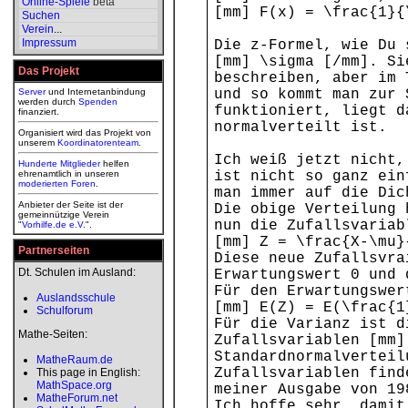
Online-Spiele
beta
[mm] F(x) = \frac{1}{
Suchen
Verein
...
Impressum
Die z-Formel, wie Du 
[mm] \sigma [/mm]. Si
Das Projekt
beschreiben, aber im 
Server
und Internetanbindung
und so kommt man zur 
werden durch
Spenden
funktioniert, liegt d
finanziert.
normalverteilt ist.
Organisiert wird das Projekt von
unserem
Koordinatorenteam
.
Ich weiß jetzt nicht,
Hunderte Mitglieder
helfen
ehrenamtlich in unseren
ist nicht so ganz ein
moderierten
Foren
.
man immer auf die Dic
Anbieter der Seite ist der
Die obige Verteilung 
gemeinnützige Verein
nun die Zufallsvariab
"
Vorhilfe.de e.V.
".
[mm] Z = \frac{X-\mu}
Partnerseiten
Diese neue Zufallsvra
Dt. Schulen im Ausland:
Erwartungswert 0 und 
Für den Erwartungswer
Auslandsschule
[mm] E(Z) = E(\frac{1
Schulforum
Für die Varianz ist d
Mathe-Seiten:
Zufallsvariablen [mm]
Standardnormalverteil
MatheRaum.de
Zufallsvariablen find
This page in English:
MathSpace.org
meiner Ausgabe von 19
MatheForum.net
Ich hoffe sehr, damit