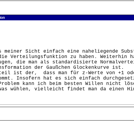
ion
s meiner Sicht einfach eine naheliegende Subs
die Verteilungsfunktion zu haben. Weiterhin h
ugen, die man als standardisierte Normalverte
nsformation der Gaußchen Glockenkurve ist.
teil ist der, dass man für z-Werte von +1 od
ommt. Insofern hat es sich einfach durchgeset
Problem kann ich beim besten Willen nicht lös
was wühlen, vielleicht findet man da einen Hi