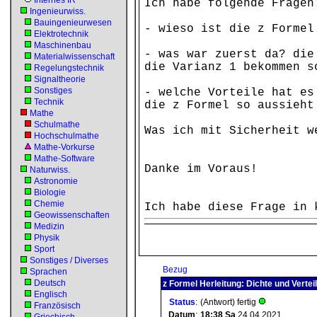
Internes IR
Ich habe folgende Fragen
Ingenieurwiss.
Bauingenieurwesen
- wieso ist die z Formel
Elektrotechnik
Maschinenbau
- was war zuerst da? die
Materialwissenschaft
die Varianz 1 bekommen s
Regelungstechnik
Signaltheorie
Sonstiges
- welche Vorteile hat es
Technik
die z Formel so aussieht
Mathe
Schulmathe
Was ich mit Sicherheit w
Hochschulmathe
Mathe-Vorkurse
Mathe-Software
Danke im Voraus!
Naturwiss.
Astronomie
Biologie
Chemie
Ich habe diese Frage in 
Geowissenschaften
Medizin
Physik
Sport
Sonstiges / Diverses
Bezug
Sprachen
Deutsch
z Formel Herleitung: Dichte und Vertei
Englisch
Status
:
(Antwort) fertig
Französisch
Datum
:
18:38
Sa
24.04.2021