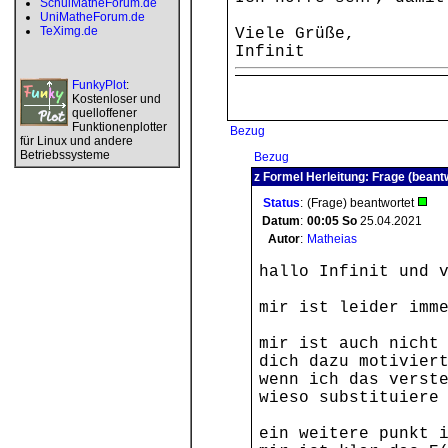
SchulMatheForum.de
UniMatheForum.de
TeXimg.de
Viele Grüße,
Infinit
FunkyPlot
:
Kostenloser und
quelloffener
Funktionenplotter
Bezug
für Linux und andere
Betriebssysteme
Bezug
z Formel Herleitung: Frage (beant
Status
:
(Frage) beantwortet
Datum
:
00:05
So
25.04.2021
Autor
:
Matheias
hallo Infinit und 
mir ist leider imm
mir ist auch nicht
dich dazu motivier
wenn ich das verst
wieso substituiere
ein weitere punkt 