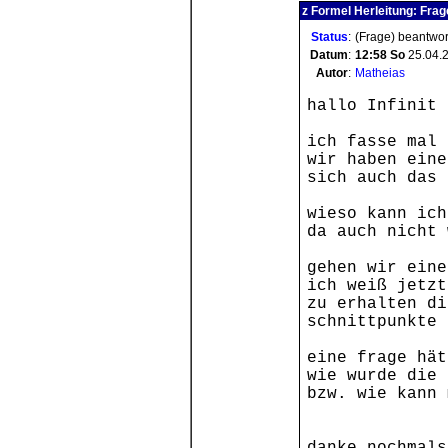
z Formel Herleitung: Frag
Status
:
(Frage) beantwor
Datum
:
12:58
So
25.04.
Autor
:
Matheias
hallo Infinit 
ich fasse mal 
wir haben eine
sich auch das 
wieso kann ich
da auch nicht 
gehen wir eine
ich weiß jetzt
zu erhalten di
schnittpunkte 
eine frage hät
wie wurde die 
bzw. wie kann 