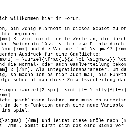
ich willkommen hier im Forum.
en, ein wenig Klarheit in dieses Gebiet zu br
chte beginnen.
[mm] X [/mm] nimmt reelle Werte an, die durch
den. Weiterhin lässt sich diese Dichte durch 
 \mu [/mm] und die Varianz [mm] \sigma^2 [/mm
genden Ausdruck für eine Gaußdichte:
ma^2) = \wurzel{\frac{1}{2 \pi \sigma^2}} \cd
nd die Normal- oder auch Gaußverteilung bekom
mm] x [/mm]. Als Integrationsparameter, um da
ig, so mache ich es hier auch mal, als Funkti
olge schreibt man diese Zufallsverteilung dan
\sigma \wurzel{2 \pi}} \int_{t=-\infty}^{t=x}
/mm]
icht geschlossen lösbar, man muss es numerisc
h in der e-Funktion durch eine neue Variable 
 ins Spiel.
{\sigma} [/mm] und leitet diese Größe nach [m
z [/mm]. Somit kürzt sich das eine Sigma vor 