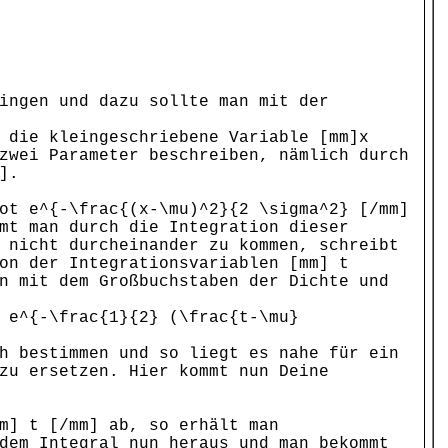
ingen und dazu sollte man mit der
 die kleingeschriebene Variable [mm]x
zwei Parameter beschreiben, nämlich durch
].
ot e^{-\frac{(x-\mu)^2}{2 \sigma^2} [/mm]
mt man durch die Integration dieser
 nicht durcheinander zu kommen, schreibt
on der Integrationsvariablen [mm] t
n mit dem Großbuchstaben der Dichte und
 e^{-\frac{1}{2} (\frac{t-\mu}
h bestimmen und so liegt es nahe für ein
zu ersetzen. Hier kommt nun Deine
m] t [/mm] ab, so erhält man
dem Integral nun heraus und man bekommt