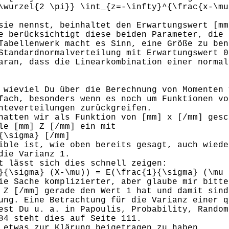
\wurzel{2 \pi}} \int_{z=-\infty}^{\frac{x-\mu
sie nennst, beinhaltet den Erwartungswert [mm
e berücksichtigt diese beiden Parameter, die 
Tabellenwerk macht es Sinn, eine Größe zu ben
Standardnormalverteilung mit Erwartungswert 0
aran, dass die Linearkombination einer normal
 wieviel Du über die Berechnung von Momenten 
fach, besonders wenn es noch um Funktionen vo
hteverteilungen zurückgreifen.
hatten wir als Funktion von [mm] x [/mm] gesc
le [mm] Z [/mm] ein mit
{\sigma} [/mm]
ible ist, wie oben bereits gesagt, auch wiede
die Varianz 1.
t lässt sich dies schnell zeigen:
}{\sigma} (X-\mu)) = E(\frac{1}{\sigma} (\mu 
ie Sache komplizierter, aber glaube mir bitte
 Z [/mm] gerade den Wert 1 hat und damit sind
ung. Eine Betrachtung für die Varianz einer q
est Du u. a. in Papoulis, Probability, Random
84 steht dies auf Seite 111.
 etwas zur Klärung beigetragen zu haben.