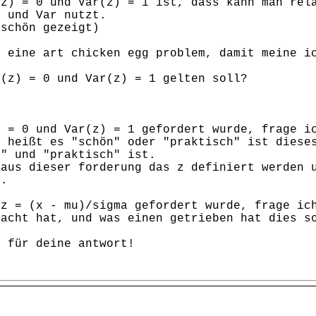
(z) = 0 und Var(z) = 1 ist, dass kann man rel
E und Var nutzt.
 schön gezeigt)
t eine art chicken egg problem, damit meine i
E(z) = 0 und Var(z) = 1 gelten soll?
) = 0 und Var(z) = 1 gefordert wurde, frage i
n heißt es "schön" oder "praktisch" ist diese
n" und "praktisch" ist.
 aus dieser forderung das z definiert werden 
t.
 z = (x - mu)/sigma gefordert wurde, frage ic
racht hat, und was einen getrieben hat dies s
l für deine antwort!