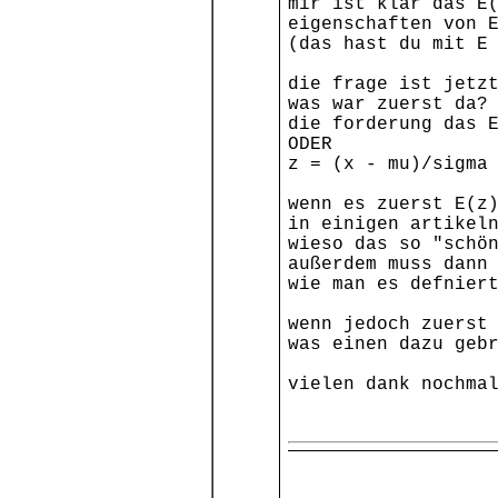
mir ist klar das E
eigenschaften von 
(das hast du mit E
die frage ist jetz
was war zuerst da?
die forderung das 
ODER
z = (x - mu)/sigma
wenn es zuerst E(z
in einigen artikel
wieso das so "schö
außerdem muss dann
wie man es defnier
wenn jedoch zuerst
was einen dazu geb
vielen dank nochma