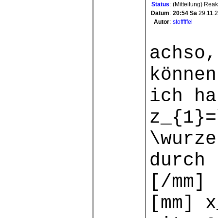
Status
:
(Mitteilung) Rea
Datum
:
20:54
Sa
29.11.
Autor
:
stofffffel
achso
können
ich ha
z_{1}=
\wurze
durch 
[/mm
[mm] x