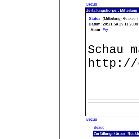
Bezug
Zerfällungskörper: Mitteilung
Status
:
(Mitteilung) Reaktion
Datum
:
20:21
Sa
29.11.2008
Autor
:
Fry
Schau m
http://
Bezug
Bezug
Zerfällungskörper: Rückf