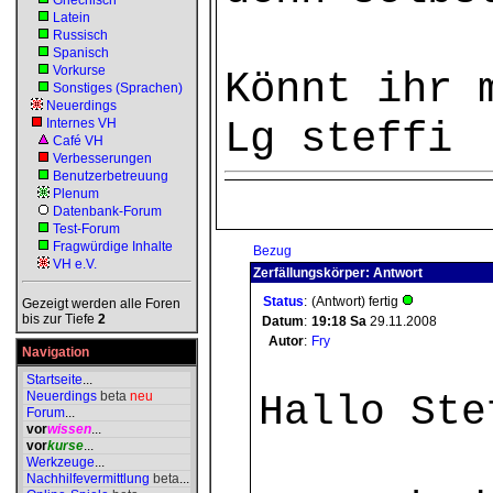
Griechisch
Latein
Russisch
Spanisch
Vorkurse
Könnt ihr 
Sonstiges (Sprachen)
Neuerdings
Lg steffi
Internes VH
Café VH
Verbesserungen
Benutzerbetreuung
Plenum
Datenbank-Forum
Test-Forum
Fragwürdige Inhalte
Bezug
VH e.V.
Zerfällungskörper: Antwort
Status
:
(Antwort) fertig
Gezeigt werden alle Foren
bis zur Tiefe
2
Datum
:
19:18
Sa
29.11.2008
Autor
:
Fry
Navigation
Startseite
...
Neuerdings
beta
neu
Hallo Ste
Forum
...
vor
wissen
...
vor
kurse
...
Werkzeuge
...
Nachhilfevermittlung
beta
...