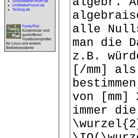
algebr. A
SchulMatheForum.de
UniMatheForum.de
TeXimg.de
algebrais
alle Null
FunkyPlot
:
Kostenloser und
quelloffener
man die D
Funktionenplotter
für Linux und andere
Betriebssysteme
z.B. würd
[/mm] als
bestimmen
von [mm] 
immer die
\wurzel{2
\IQ(\wurz