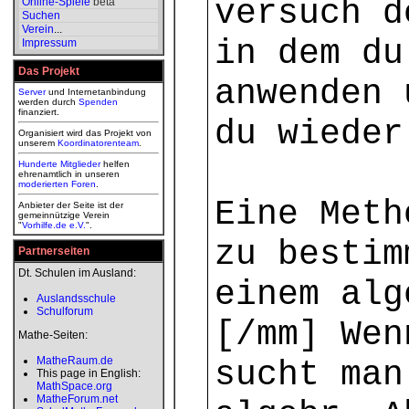
versuch d
Online-Spiele
beta
Suchen
Verein
...
in dem du
Impressum
Das Projekt
anwenden 
Server
und Internetanbindung
werden durch
Spenden
finanziert.
du wieder
Organisiert wird das Projekt von
unserem
Koordinatorenteam
.
Hunderte Mitglieder
helfen
ehrenamtlich in unseren
moderierten
Foren
.
Eine Meth
Anbieter der Seite ist der
gemeinnützige Verein
"
Vorhilfe.de e.V.
".
zu bestim
Partnerseiten
Dt. Schulen im Ausland:
einem alg
Auslandsschule
Schulforum
[/mm] Wen
Mathe-Seiten:
MatheRaum.de
sucht man
This page in English:
MathSpace.org
MatheForum.net