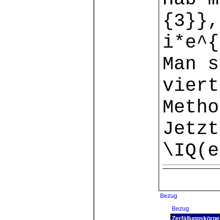
{3}},
i*e^{
Man s
viert
Metho
Jetzt
\IQ(e
Bezug
Bezug
Zerfällungskörpe