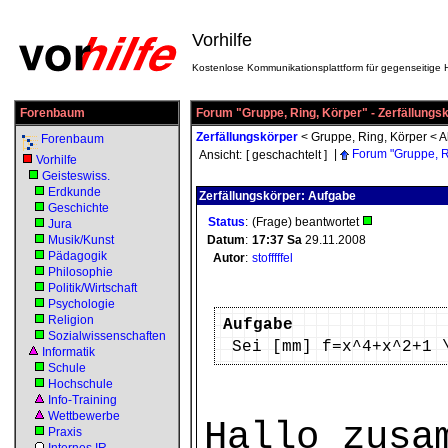
Vorhilfe
Kostenlose Kommunikationsplattform für gegenseitige H
Forenbaum
Forum "Gruppe, Ring, Körper" - Zerfällungs
Zerfällungskörper
<
Gruppe, Ring, Körper
<
A
Forenbaum
|
Forum "Gruppe, R
Ansicht:
[ geschachtelt ]
Vorhilfe
Geisteswiss.
Erdkunde
Zerfällungskörper: Aufgabe
Geschichte
Status
:
(Frage) beantwortet
Jura
Musik/Kunst
Datum
:
17:37
Sa
29.11.2008
Pädagogik
Autor
:
stofffffel
Philosophie
Politik/Wirtschaft
Psychologie
Religion
Aufgabe
Sozialwissenschaften
Sei [mm] f=x^4+x^2+1 
Informatik
Schule
Hochschule
Info-Training
Wettbewerbe
Hallo zusa
Praxis