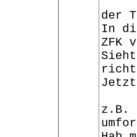
der T
In di
ZFK v
Sieht
richt
Jetzt
z.B. 
umfor
Hab m