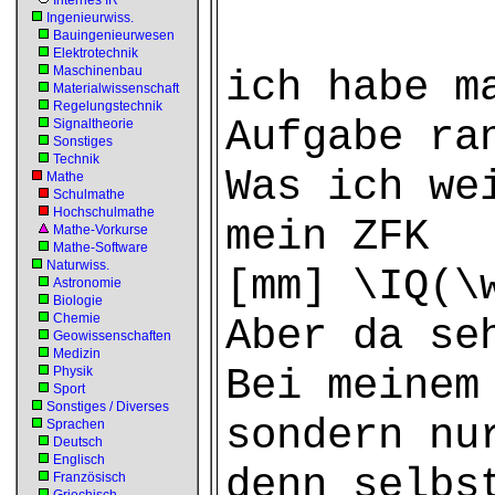
Internes IR
Ingenieurwiss.
Bauingenieurwesen
Elektrotechnik
Maschinenbau
ich habe m
Materialwissenschaft
Regelungstechnik
Aufgabe ra
Signaltheorie
Sonstiges
Technik
Was ich we
Mathe
Schulmathe
Hochschulmathe
mein ZFK
Mathe-Vorkurse
Mathe-Software
Naturwiss.
[mm] \IQ(\
Astronomie
Biologie
Chemie
Aber da se
Geowissenschaften
Medizin
Bei meinem
Physik
Sport
Sonstiges / Diverses
sondern nu
Sprachen
Deutsch
Englisch
denn selbs
Französisch