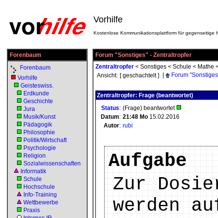
Vorhilfe
Kostenlose Kommunikationsplattform für gegenseitige H
Forenbaum
Forum "Sonstiges" - Zentraltropfer
Zentraltropfer
<
Sonstiges
<
Schule
<
Mathe
Forenbaum
|
Forum "Sonstiges
Ansicht:
[ geschachtelt ]
Vorhilfe
Geisteswiss.
Erdkunde
Zentraltropfer: Frage (beantwortet)
Geschichte
Status
:
(Frage) beantwortet
Jura
Musik/Kunst
Datum
:
21:48
Mo
15.02.2016
Pädagogik
Autor
:
rubi
Philosophie
Politik/Wirtschaft
Psychologie
Aufgabe
Religion
Sozialwissenschaften
Informatik
Zur Dosie
Schule
Hochschule
Info-Training
werden au
Wettbewerbe
Praxis