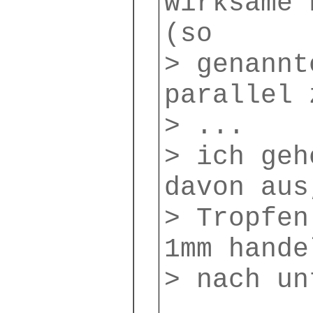
wirksame 
(so
> genannt
parallel 
> ...
> ich geh
davon aus
> Tropfen
1mm hande
> nach un