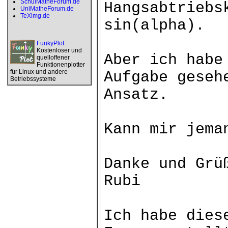
SchulMatheForum.de
Hangsabtriebs
UniMatheForum.de
TeXimg.de
sin(alpha).
FunkyPlot
:
Kostenloser und
Aber ich habe
quelloffener
Funktionenplotter
für Linux und andere
Aufgabe geseh
Betriebssysteme
Ansatz.
Kann mir jema
Danke und Grü
Rubi
Ich habe dies