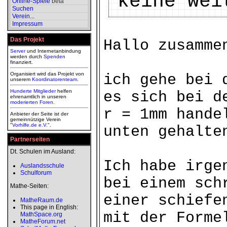
keine wei
Online-Spiele
beta
Suchen
Verein
...
Impressum
Das Projekt
Hallo zusamme
Server
und Internetanbindung
werden durch
Spenden
finanziert.
Organisiert wird das Projekt von
ich gehe bei 
unserem
Koordinatorenteam
.
Hunderte Mitglieder
helfen
es sich bei d
ehrenamtlich in unseren
moderierten
Foren
.
r = 1mm hande
Anbieter der Seite ist der
gemeinnützige Verein
"
Vorhilfe.de e.V.
".
unten gehalte
Partnerseiten
Dt. Schulen im Ausland:
Ich habe irge
Auslandsschule
Schulforum
bei einem sch
Mathe-Seiten:
einer schiefe
MatheRaum.de
This page in English:
mit der Forme
MathSpace.org
MatheForum.net