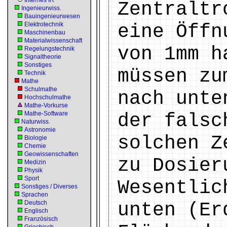
Internes IR
Zentraltr
Ingenieurwiss.
Bauingenieurwesen
Elektrotechnik
eine Öffn
Maschinenbau
Materialwissenschaft
von 1mm h
Regelungstechnik
Signaltheorie
Sonstiges
müssen zu
Technik
Mathe
Schulmathe
nach unte
Hochschulmathe
Mathe-Vorkurse
Mathe-Software
der falsc
Naturwiss.
Astronomie
solchen Z
Biologie
Chemie
Geowissenschaften
zu Dosier
Medizin
Physik
Sport
Wesentlic
Sonstiges / Diverses
Sprachen
Deutsch
unten (Er
Englisch
Französisch