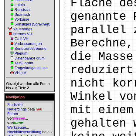
Fläche de
Griechisch
Latein
Russisch
genannte 
Spanisch
Vorkurse
Sonstiges (Sprachen)
parallel 
Neuerdings
Internes VH
Café VH
Berechne,
Verbesserungen
Benutzerbetreuung
die Masse
Plenum
Datenbank-Forum
Test-Forum
reduziert
Fragwürdige Inhalte
VH e.V.
nicht kor
Gezeigt werden alle Foren
bis zur Tiefe
2
Winkel vo
Navigation
Startseite
...
mit einem
Neuerdings
beta
neu
Forum
...
vor
wissen
...
gehalten 
vor
kurse
...
Werkzeuge
...
Nachhilfevermittlung
beta
...