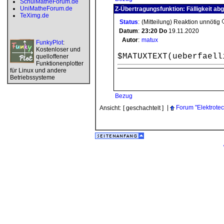
SchulMatheForum.de
UniMatheForum.de
Z-Übertragungsfunktion: Fälligkeit ab
TeXimg.de
Status
:
(Mitteilung) Reaktion unnötig
Datum
:
23:20
Do
19.11.2020
Autor
:
matux
FunkyPlot
:
Kostenloser und
$MATUXTEXT(ueberfaell
quelloffener
Funktionenplotter
für Linux und andere
Betriebssysteme
Bezug
|
Forum "Elektrotec
Ansicht:
[ geschachtelt ]