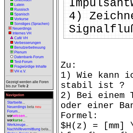
Impulsant
Griechisch
Latein
Russisch
4) Zeichn
Spanisch
Vorkurse
Sonstiges (Sprachen)
Signalflu
Neuerdings
Internes VH
Café VH
Verbesserungen
Benutzerbetreuung
Plenum
Datenbank-Forum
Test-Forum
Zu:
Fragwürdige Inhalte
VH e.V.
1) Wie kann i
Gezeigt werden alle Foren
stabil ist ?
bis zur Tiefe
2
2) Bei einem 
Navigation
Startseite
...
oder einer Ba
Neuerdings
beta
neu
Forum
...
Formel:
vor
wissen
...
vor
kurse
...
$H(z) = [mm] 
Werkzeuge
...
Nachhilfevermittlung
beta
...