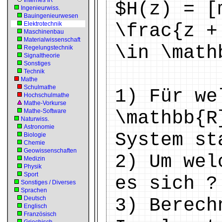
Internes IR
$H(z) = [
Ingenieurwiss.
Bauingenieurwesen
Elektrotechnik
\frac{z +
Maschinenbau
Materialwissenschaft
\in \math
Regelungstechnik
Signaltheorie
Sonstiges
Technik
Mathe
Schulmathe
1) Für we
Hochschulmathe
Mathe-Vorkurse
Mathe-Software
\mathbb{R
Naturwiss.
Astronomie
System st
Biologie
Chemie
Geowissenschaften
2) Um wel
Medizin
Physik
Sport
es sich ?
Sonstiges / Diverses
Sprachen
Deutsch
3) Berech
Englisch
Französisch