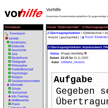
Vorhilfe
Kostenlose Kommunikationsplattform für gegenseitige H
Forenbaum
Forum "Elektrotechnik" - Z-Übertragungsfun
Z-Übertragungsfunktion
<
Elektrotechnik
<
In
Forenbaum
|
Forum "Elektrotec
Ansicht:
[ geschachtelt ]
Vorhilfe
Geisteswiss.
Erdkunde
Z-Übertragungsfunktion: Impulsantwort, Filt
Geschichte
Status
:
(Frage) überfällig
Jura
Musik/Kunst
Datum
:
22:25
So
15.11.2020
Pädagogik
Autor
:
xXMathe_NoobXx
Philosophie
Politik/Wirtschaft
Psychologie
Aufgabe
Religion
Sozialwissenschaften
Informatik
Gegeben s
Schule
Hochschule
Info-Training
Übertragu
Wettbewerbe
Praxis