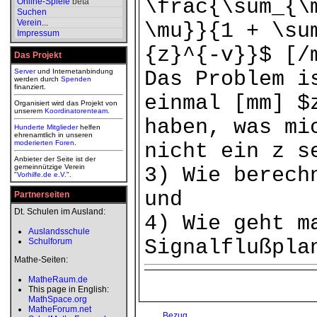
\frac{\sum_{\
Online-Spiele
beta
Suchen
Verein
...
\mu}}{1 + \su
Impressum
{z}^{-v}}$ [/
Das Projekt
Server
und Internetanbindung
Das Problem i
werden durch
Spenden
finanziert.
einmal [mm] $
Organisiert wird das Projekt von
unserem
Koordinatorenteam
.
haben, was mi
Hunderte Mitglieder
helfen
ehrenamtlich in unseren
moderierten
Foren
.
nicht ein z s
Anbieter der Seite ist der
gemeinnützige Verein
3) Wie berech
"
Vorhilfe.de e.V.
".
und
Partnerseiten
Dt. Schulen im Ausland:
4) Wie geht m
Auslandsschule
Signalflußpla
Schulforum
Mathe-Seiten:
MatheRaum.de
This page in English:
MathSpace.org
MatheForum.net
Bezug