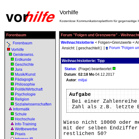
Vorhilfe
Kostenlose Kommunikationsplattform für gegenseitige H
Forenbaum
Forum "Folgen und Grenzwerte" - Weihnachts
Weihnachtslotterie
<
Folgen+Grenzwerte
<
An
Forenbaum
|
Forum "Folgen un
Ansicht:
[ geschachtelt ]
Vorhilfe
Geisteswiss.
Erdkunde
Weihnachtslotterie: Tipp
Geschichte
Status
:
(Frage) beantwortet
Jura
Musik/Kunst
Datum
:
02:18
Mo
04.12.2017
Pädagogik
Autor
:
mitjai
Philosophie
Politik/Wirtschaft
Aufgabe
Psychologie
Religion
Bei einer Zahlenreihe
Sozialwissenschaften
Zahl als z.B. letzte 
Informatik
Schule
Hochschule
Wieso nicht 10000 oder m
Info-Training
mit der selben Endziffer
Wettbewerbe
restlichen 50?
Praxis