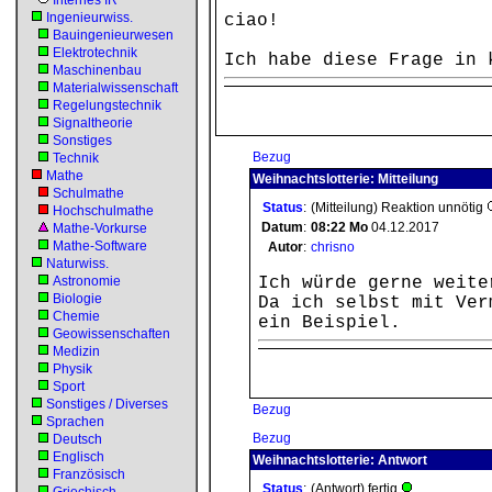
Internes IR
Ingenieurwiss.
ciao!
Bauingenieurwesen
Elektrotechnik
Ich habe diese Frage in 
Maschinenbau
Materialwissenschaft
Regelungstechnik
Signaltheorie
Sonstiges
Bezug
Technik
Mathe
Weihnachtslotterie: Mitteilung
Schulmathe
Status
:
(Mitteilung) Reaktion unnötig
Hochschulmathe
Datum
:
08:22
Mo
04.12.2017
Mathe-Vorkurse
Mathe-Software
Autor
:
chrisno
Naturwiss.
Astronomie
Ich würde gerne weite
Biologie
Da ich selbst mit Ver
Chemie
ein Beispiel.
Geowissenschaften
Medizin
Physik
Sport
Sonstiges / Diverses
Bezug
Sprachen
Bezug
Deutsch
Englisch
Weihnachtslotterie: Antwort
Französisch
Status
:
(Antwort) fertig