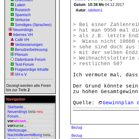
Griechisch
Datum
:
10:38
Mo
04.12.2017
Latein
Russisch
Autor
:
rabilein1
Spanisch
Vorkurse
> Bei einer Zahlenrei
Sonstiges (Sprachen)
Neuerdings
> hat man 9950 mal di
Internes VH
> als z.B. letzte End
Café VH
> Wieso nicht 10000 
Verbesserungen
> sehe sind doch aus 
Benutzerbetreuung
> mit der selben Endz
Plenum
> Weihnachtslotterie 
Datenbank-Forum
> restlichen 50?
Test-Forum
Fragwürdige Inhalte
VH e.V.
Ich vermute mal, dass
Gezeigt werden alle Foren
Der Grund könnte sein
bis zur Tiefe
2
zu hohen Gesamtgewinn
Navigation
Quelle:
Gewinnplan 
Startseite
...
Neuerdings
beta
neu
Forum
...
vor
wissen
...
vor
kurse
...
Bezug
Werkzeuge
...
Nachhilfevermittlung
beta
...
Bezug