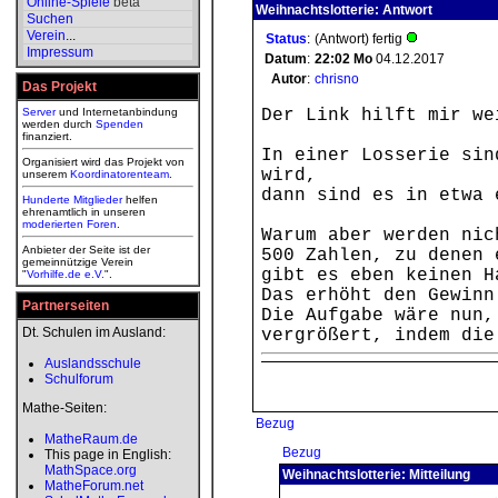
Online-Spiele
beta
Weihnachtslotterie: Antwort
Suchen
Verein
...
Status
:
(Antwort) fertig
Impressum
Datum
:
22:02
Mo
04.12.2017
Autor
:
chrisno
Das Projekt
Server
und Internetanbindung
Der Link hilft mir we
werden durch
Spenden
finanziert.
In einer Losserie sin
Organisiert wird das Projekt von
wird,
unserem
Koordinatorenteam
.
dann sind es in etwa 
Hunderte Mitglieder
helfen
ehrenamtlich in unseren
moderierten
Foren
.
Warum aber werden nic
Anbieter der Seite ist der
500 Zahlen, zu denen 
gemeinnützige Verein
gibt es eben keinen H
"
Vorhilfe.de e.V.
".
Das erhöht den Gewinn
Partnerseiten
Die Aufgabe wäre nun,
Dt. Schulen im Ausland:
vergrößert, indem die
Auslandsschule
Schulforum
Mathe-Seiten:
Bezug
MatheRaum.de
Bezug
This page in English:
MathSpace.org
Weihnachtslotterie: Mitteilung
MatheForum.net