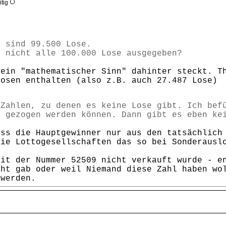
ötig
e sind 99.500 Lose.
n nicht alle 100.000 Lose ausgegeben?
 ein "mathematischer Sinn" dahinter steckt. T
Losen enthalten (also z.B. auch 27.487 Lose
 Zahlen, zu denen es keine Lose gibt. Ich bef
h gezogen werden können. Dann gibt es eben ke
ass die Hauptgewinner nur aus den tatsächlich
die Lottogesellschaften das so bei Sonderausl
mit der Nummer 52509 nicht verkauft wurde - e
cht gab oder weil Niemand diese Zahl haben wo
 werden.