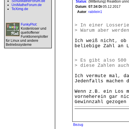
SchulMatheForum.de
Status
:
(Mitteilung) Reaktion unn
UniMatheForum.de
Datum
:
07:34
Di
05.12.2017
TeXimg.de
Autor
:
rabilein1
FunkyPlot
:
> In einer Losseri
Kostenloser und
> Warum aber werde
quelloffener
Funktionenplotter
Ich weiß nicht, ob
für Linux und andere
Betriebssysteme
beliebige Zahl an 
> Es gibt also 500
> diese Zahlen auc
Ich vermute mal, d
Jedenfalls machen 
Wenn z.B. ein Los 
vorneherein gar ni
Gewinnzahl gezogen
Bezug