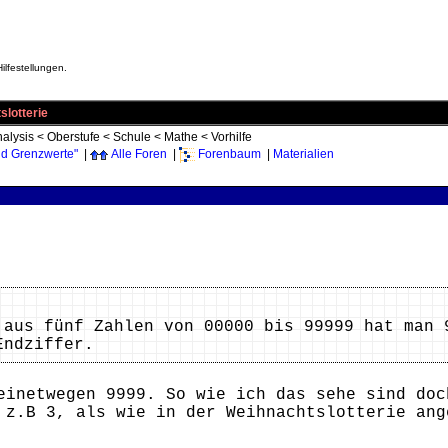
ilfestellungen.
lotterie
alysis
<
Oberstufe
<
Schule
<
Mathe
<
Vorhilfe
d Grenzwerte"
|
Alle Foren
|
Forenbaum
|
Materialien
 aus fünf Zahlen von 00000 bis 99999 hat man 
Endziffer.
einetwegen 9999. So wie ich das sehe sind doc
 z.B 3, als wie in der Weihnachtslotterie ang