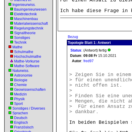
Für einen Ansatz zu dies
Internes IR
Ingenieurwiss.
Bauingenieurwesen
Ich habe diese Frage in 
Elektrotechnik
Maschinenbau
Materialwissenschaft
Regelungstechnik
Signaltheorie
Bezug
Sonstiges
Technik
Topologie Blatt 1: Antwort
Mathe
Status
:
(Antwort) fertig
Schulmathe
Datum
:
09:08
Fr
15.10.2021
Hochschulmathe
Autor
:
fred97
Mathe-Vorkurse
Mathe-Software
Naturwiss.
> Zeigen Sie in einem
Astronomie
> für einen unendlich
Biologie
Chemie
> nicht offen ist.
Geowissenschaften
>
Medizin
> Finden Sie eine une
Physik
> Mengen, die nicht a
Sport
> Für einen Ansatz z
Sonstiges / Diverses
> dankbar.
Sprachen
Deutsch
In beiden Beispielen 
Englisch
Französisch