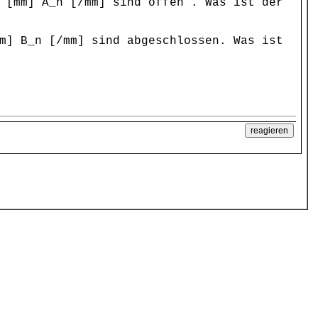
 [mm] A_n [/mm] sind offen . Was ist der
m] B_n [/mm] sind abgeschlossen. Was ist