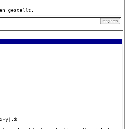
en gestellt.
x-y|.$