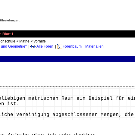
ilfestellungen.
 Blatt 1
chschule
<
Mathe
<
Vorhilfe
 und Geometrie"
|
Alle Foren
|
Forenbaum
|
Materialien
eliebigen metrischen Raum ein Beispiel für ei
en ist.
liche Vereinigung abgeschlossener Mengen, die