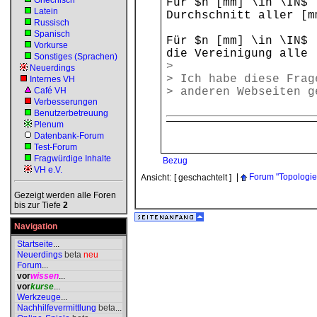
Griechisch
Für $n [mm] \in \IN$ 
Latein
Durchschnitt aller [m
Russisch
Spanisch
Für $n [mm] \in \IN$ 
Vorkurse
die Vereinigung alle 
Sonstiges (Sprachen)
>
Neuerdings
> Ich habe diese Frag
Internes VH
Café VH
> anderen Webseiten g
Verbesserungen
Benutzerbetreuung
Plenum
Datenbank-Forum
Test-Forum
Fragwürdige Inhalte
Bezug
VH e.V.
|
Forum "Topologie
Ansicht:
[ geschachtelt ]
Gezeigt werden alle Foren
bis zur Tiefe
2
Navigation
Startseite
...
Neuerdings
beta
neu
Forum
...
vor
wissen
...
vor
kurse
...
Werkzeuge
...
Nachhilfevermittlung
beta
...