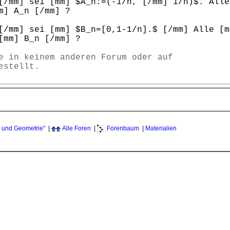
[/mm] sei [mm] $A_n:=(-1/n, [/mm] 1/n)$. Alle
m] A_n [/mm] ?
[/mm] sei [mm] $B_n=[0,1-1/n].$ [/mm] Alle [m
[mm] B_n [/mm] ?
e in keinem anderen Forum oder auf
estellt.
 und Geometrie"
|
Alle Foren
|
Forenbaum
|
Materialien