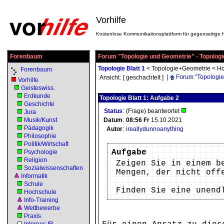
Vorhilfe
Kostenlose Kommunikationsplattform für gegenseitige H
Forenbaum
Forum "Topologie und Geometrie" - Topologie
Topologie Blatt 1
<
Topologie+Geometrie
<
Ho
Forenbaum
|
Forum "Topologie
Ansicht:
[ geschachtelt ]
Vorhilfe
Geisteswiss.
Erdkunde
Topologie Blatt 1: Aufgabe 2
Geschichte
Status
:
(Frage) beantwortet
Jura
Musik/Kunst
Datum
:
08:56
Fr
15.10.2021
Pädagogik
Autor
:
ireallydunnoanything
Philosophie
Politik/Wirtschaft
Aufgabe
Psychologie
Religion
Zeigen Sie in einem b
Sozialwissenschaften
Mengen, der nicht off
Informatik
Schule
Finden Sie eine unend
Hochschule
Info-Training
Wettbewerbe
Praxis