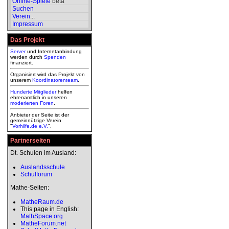
Online-Spiele
beta
Suchen
Verein
...
Impressum
Das Projekt
Server
und Internetanbindung
werden durch
Spenden
finanziert.
Organisiert wird das Projekt von
unserem
Koordinatorenteam
.
Hunderte Mitglieder
helfen
ehrenamtlich in unseren
moderierten
Foren
.
Anbieter der Seite ist der
gemeinnützige Verein
"
Vorhilfe.de e.V.
".
Partnerseiten
Dt. Schulen im Ausland:
Auslandsschule
Schulforum
Mathe-Seiten:
MatheRaum.de
This page in English:
MathSpace.org
MatheForum.net