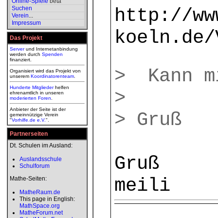
Online-Spiele
beta
Suchen
http://ww
Verein
...
Impressum
koeln.de/
Das Projekt
Server
und Internetanbindung
werden durch
Spenden
finanziert.
> Kann m
Organisiert wird das Projekt von
unserem
Koordinatorenteam
.
Hunderte Mitglieder
helfen
>
ehrenamtlich in unseren
moderierten
Foren
.
Anbieter der Seite ist der
> Gruß
gemeinnützige Verein
"
Vorhilfe.de e.V.
".
Partnerseiten
Dt. Schulen im Ausland:
Gruß
Auslandsschule
Schulforum
meili
Mathe-Seiten:
MatheRaum.de
This page in English:
MathSpace.org
MatheForum.net