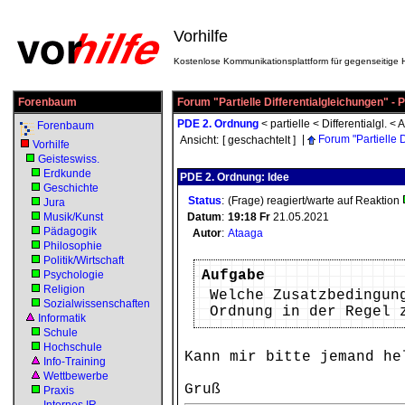
Vorhilfe
Kostenlose Kommunikationsplattform für gegenseitige H
Forenbaum
Forum "Partielle Differentialgleichungen" -
PDE 2. Ordnung
<
partielle
<
Differentialgl.
<
A
Forenbaum
|
Forum "Partielle 
Ansicht:
[ geschachtelt ]
Vorhilfe
Geisteswiss.
Erdkunde
PDE 2. Ordnung: Idee
Geschichte
Status
:
(Frage) reagiert/warte auf Reaktion
Jura
Musik/Kunst
Datum
:
19:18
Fr
21.05.2021
Pädagogik
Autor
:
Ataaga
Philosophie
Politik/Wirtschaft
Aufgabe
Psychologie
Religion
Welche Zusatzbedingun
Sozialwissenschaften
Ordnung in der Regel 
Informatik
Schule
Hochschule
Kann mir bitte jemand he
Info-Training
Wettbewerbe
Gruß
Praxis