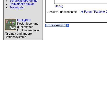
SchulMatheForum.de
UniMatheForum.de
Bezug
TeXimg.de
|
Forum "Partielle 
Ansicht:
[ geschachtelt ]
FunkyPlot
:
Kostenloser und
quelloffener
Funktionenplotter
für Linux und andere
Betriebssysteme