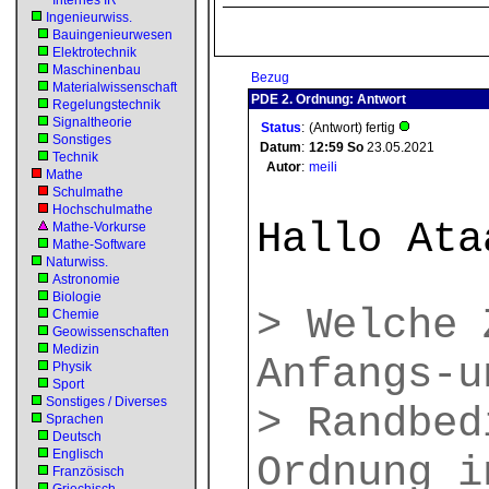
Internes IR
Ingenieurwiss.
Bauingenieurwesen
Elektrotechnik
Maschinenbau
Bezug
Materialwissenschaft
PDE 2. Ordnung: Antwort
Regelungstechnik
Signaltheorie
Status
:
(Antwort) fertig
Sonstiges
Datum
:
12:59
So
23.05.2021
Technik
Autor
:
meili
Mathe
Schulmathe
Hochschulmathe
Hallo Ata
Mathe-Vorkurse
Mathe-Software
Naturwiss.
Astronomie
Biologie
> Welche 
Chemie
Geowissenschaften
Medizin
Anfangs-u
Physik
Sport
Sonstiges / Diverses
> Randbed
Sprachen
Deutsch
Englisch
Ordnung i
Französisch