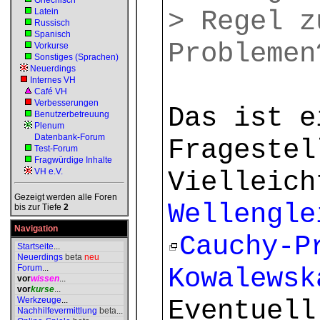
Griechisch
> Regel z
Latein
Russisch
Spanisch
Problemen
Vorkurse
Sonstiges (Sprachen)
Neuerdings
Internes VH
Café VH
Verbesserungen
Das ist e
Benutzerbetreuung
Plenum
Datenbank-Forum
Fragestel
Test-Forum
Fragwürdige Inhalte
VH e.V.
Vielleich
Gezeigt werden alle Foren
Wellengle
bis zur Tiefe
2
Navigation
Cauchy-P
Startseite
...
Neuerdings
beta
neu
Forum
...
Kowalewsk
vor
wissen
...
vor
kurse
...
Werkzeuge
...
Eventuell
Nachhilfevermittlung
beta
...