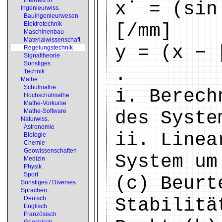
Internes IR
x˙ = (sin
Ingenieurwiss.
Bauingenieurwesen
Elektrotechnik
[/mm]
Maschinenbau
Materialwissenschaft
y = (x − 
Regelungstechnik
Signaltheorie
Sonstiges
.
Technik
Mathe
Schulmathe
i. Berech
Hochschulmathe
Mathe-Vorkurse
Mathe-Software
des Syste
Naturwiss.
Astronomie
ii. Linea
Biologie
Chemie
Geowissenschaften
System um
Medizin
Physik
Sport
(c) Beurt
Sonstiges / Diverses
Sprachen
Deutsch
Stabilitä
Englisch
Französisch