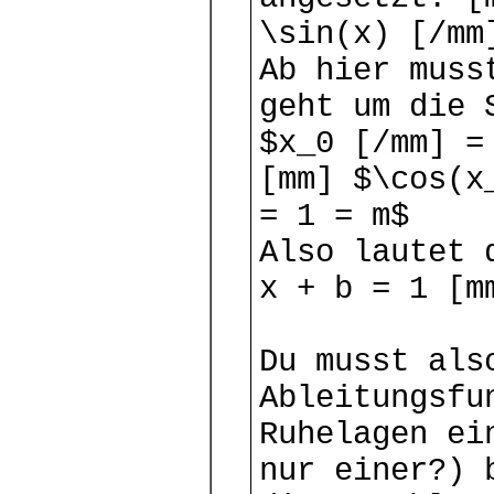
\sin(x) [/mm
Ab hier muss
geht um die 
$x_0 [/mm] =
[mm] $\cos(x
= 1 = m$
Also lautet 
x + b = 1 [m
Du musst als
Ableitungsfu
Ruhelagen ei
nur einer?) 