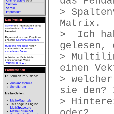
das Penda
Online-Spiele
beta
Suchen
Verein
...
> Spalten
Impressum
Matrix.
Das Projekt
Server
und Internetanbindung
werden durch
Spenden
> Ich ha
finanziert.
Organisiert wird das Projekt von
unserem
Koordinatorenteam
.
gelesen, 
Hunderte Mitglieder
helfen
ehrenamtlich in unseren
moderierten
Foren
.
> Multili
Anbieter der Seite ist der
gemeinnützige Verein
"
Vorhilfe.de e.V.
".
einen Vek
Partnerseiten
> welcher
Dt. Schulen im Ausland:
Auslandsschule
Schulforum
sie den? 
Mathe-Seiten:
> Hintere
MatheRaum.de
This page in English:
MathSpace.org
oder?
MatheForum.net