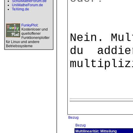
SchulMatheForum.de
UniMatheForum.de
TeXimg.de
FunkyPlot
:
Kostenloser und
quelloffener
Nein. Mul
Funktionenplotter
für Linux und andere
Betriebssysteme
du addie
multipliz
Bezug
Bezug
Multilinearität: Mitteilung