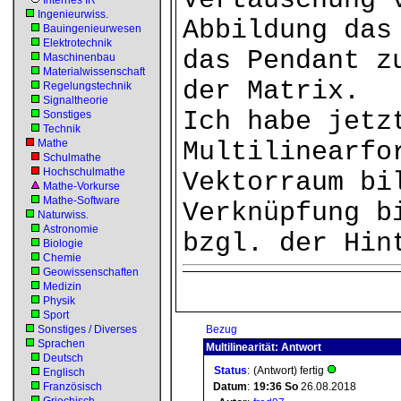
Vertauschung 
Internes IR
Ingenieurwiss.
Abbildung das
Bauingenieurwesen
Elektrotechnik
das Pendant z
Maschinenbau
Materialwissenschaft
der Matrix.
Regelungstechnik
Signaltheorie
Ich habe jetz
Sonstiges
Technik
Mathe
Multilinearfo
Schulmathe
Hochschulmathe
Vektorraum bi
Mathe-Vorkurse
Mathe-Software
Verknüpfung b
Naturwiss.
Astronomie
bzgl. der Hin
Biologie
Chemie
Geowissenschaften
Medizin
Physik
Sport
Sonstiges / Diverses
Bezug
Sprachen
Multilinearität: Antwort
Deutsch
Status
:
(Antwort) fertig
Englisch
Französisch
Datum
:
19:36
So
26.08.2018