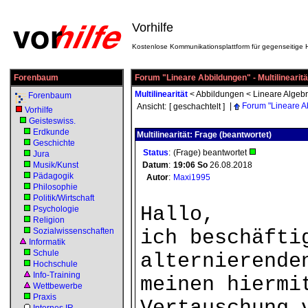
Vorhilfe
Kostenlose Kommunikationsplattform für gegenseitige H
Forenbaum
Forum "Lineare Abbildungen" - Multilinearitä
Multilinearität
<
Abbildungen
<
Lineare Algeb
Forenbaum
|
Forum "Lineare A
Ansicht:
[ geschachtelt ]
Vorhilfe
Geisteswiss.
Erdkunde
Multilinearität: Frage (beantwortet)
Geschichte
Status
:
(Frage) beantwortet
Jura
Musik/Kunst
Datum
:
19:06
So
26.08.2018
Pädagogik
Autor
:
Maxi1995
Philosophie
Politik/Wirtschaft
Hallo,
Psychologie
Religion
Sozialwissenschaften
ich beschäfti
Informatik
Schule
alternierende
Hochschule
Info-Training
meinen hiermi
Wettbewerbe
Praxis