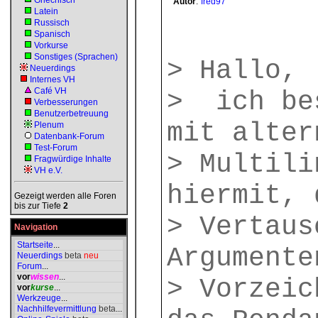
Griechisch
Autor
:
fred97
Latein
Russisch
Spanisch
Vorkurse
Sonstiges (Sprachen)
> Hallo,
Neuerdings
Internes VH
Café VH
> ich be
Verbesserungen
Benutzerbetreuung
mit alter
Plenum
Datenbank-Forum
Test-Forum
> Multili
Fragwürdige Inhalte
VH e.V.
hiermit, 
Gezeigt werden alle Foren
bis zur Tiefe
2
> Vertaus
Navigation
Startseite
...
Argumente
Neuerdings
beta
neu
Forum
...
vor
wissen
...
> Vorzeic
vor
kurse
...
Werkzeuge
...
Nachhilfevermittlung
beta
...