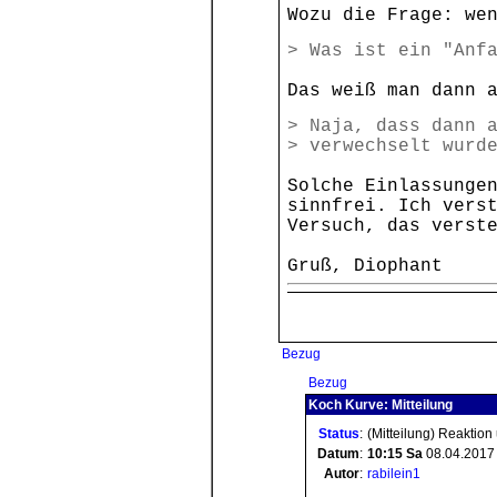
Wozu die Frage: we
> Was ist ein "Anf
Das weiß man dann 
> Naja, dass dann 
> verwechselt wurd
Solche Einlassunge
sinnfrei. Ich vers
Versuch, das verst
Gruß, Diophant
Bezug
Bezug
Koch Kurve: Mitteilung
Status
:
(Mitteilung) Reaktion
Datum
:
10:15
Sa
08.04.2017
Autor
:
rabilein1