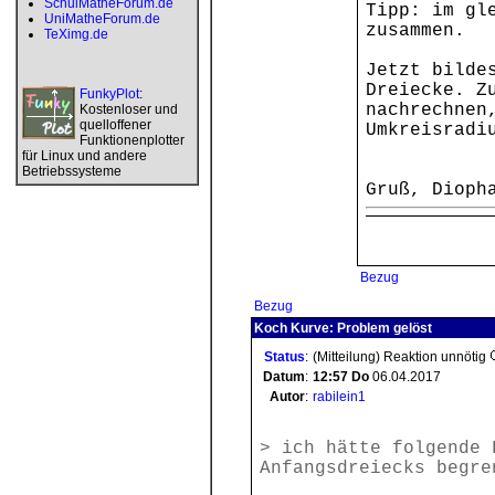
SchulMatheForum.de
Tipp: im gl
UniMatheForum.de
zusammen.
TeXimg.de
Jetzt bilde
Dreiecke. Z
FunkyPlot
:
nachrechnen
Kostenloser und
quelloffener
Umkreisradi
Funktionenplotter
für Linux und andere
Betriebssysteme
Gruß, Dioph
Bezug
Bezug
Koch Kurve: Problem gelöst
Status
:
(Mitteilung) Reaktion unnötig
Datum
:
12:57
Do
06.04.2017
Autor
:
rabilein1
> ich hätte folgende 
Anfangsdreiecks begre