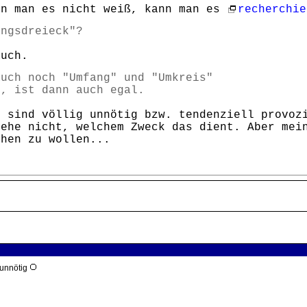
nn man es nicht weiß, kann man es
recherchie
angsdreieck"?
auch.
auch noch "Umfang" und "Umkreis"
e, ist dann auch egal.
n sind völlig unnötig bzw. tendenziell provoz
tehe nicht, welchem Zweck das dient. Aber mei
ehen zu wollen...
 unnötig