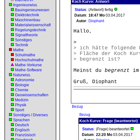
Internes IR
Koch Kurve: Antwort
Ingenieurwiss.
Status
:
(Antwort) fertig
Bauingenieurwesen
Elektrotechnik
Datum
:
18:47
Mo
03.04.2017
Maschinenbau
Autor
:
Diophant
Materialwissenschaft
Regelungstechnik
Hallo,
Signaltheorie
Sonstiges
>
Technik
> ich hätte folgende 
Mathe
> Fläche der Koch Kur
Schulmathe
> begrenzt ist?
Hochschulmathe
Mathe-Vorkurse
Mathe-Software
Meinst du
begrenzt
im
Naturwiss.
Astronomie
Gruß, Diophant
Biologie
Chemie
Geowissenschaften
Medizin
Physik
Bezug
Sport
Bezug
Sonstiges / Diverses
Sprachen
Koch Kurve: Frage (beantwortet)
Deutsch
Status
:
(Frage) beantwortet
Englisch
Datum
:
22:20
Mo
03.04.2017
Französisch