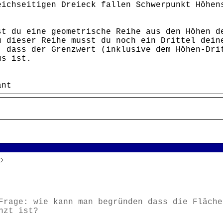
eichseitigen Dreieck fallen Schwerpunkt Höhen
st du eine geometrische Reihe aus den Höhen d
u dieser Reihe musst du noch ein Drittel dein
, dass der Grenzwert (inklusive dem Höhen-Dri
us ist.
ant
Frage: wie kann man begründen dass die Fläche
nzt ist?