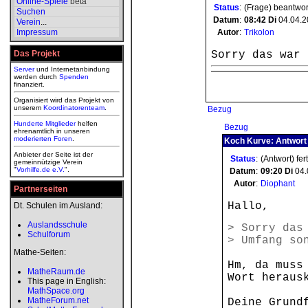
Online-Spiele
beta
Status
:
(Frage) beantwor
Suchen
Datum
:
08:42
Di
04.04.2
Verein
...
Impressum
Autor
:
Trikolon
Das Projekt
Sorry das war
Server
und Internetanbindung
werden durch
Spenden
finanziert.
Organisiert wird das Projekt von
unserem
Koordinatorenteam
.
Bezug
Hunderte Mitglieder
helfen
Bezug
ehrenamtlich in unseren
moderierten
Foren
.
Koch Kurve: Antwort
Anbieter der Seite ist der
Status
:
(Antwort) fer
gemeinnützige Verein
"
Vorhilfe.de e.V.
".
Datum
:
09:20
Di
04.
Autor
:
Diophant
Partnerseiten
Hallo,
Dt. Schulen im Ausland:
Auslandsschule
> Sorry das
Schulforum
> Umfang so
Mathe-Seiten:
Hm, da muss
MatheRaum.de
Wort heraus
This page in English:
MathSpace.org
MatheForum.net
Deine Grund