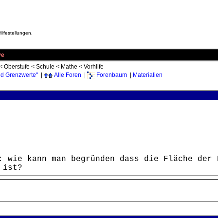
ilfestellungen.
ve
<
Oberstufe
<
Schule
<
Mathe
<
Vorhilfe
d Grenzwerte"
|
Alle Foren
|
Forenbaum
|
Materialien
: wie kann man begründen dass die Fläche der 
 ist?