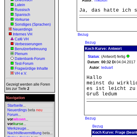
Griechisch
Autor
:
Trikolon
Latein
Russisch
Ja, das hatte ich 
Spanisch
Vorkurse
Sonstiges (Sprachen)
Neuerdings
Internes VH
Bezug
Café VH
Bezug
Verbesserungen
Koch Kurve: Antwort
Benutzerbetreuung
Plenum
Status
:
(Antwort) fertig
Datenbank-Forum
Datum
:
00:32
Di
04.04.2017
Test-Forum
Autor
:
leduart
Fragwürdige Inhalte
VH e.V.
Hallo
meinst du wirkli
Gezeigt werden alle Foren
es ist leicht zu
bis zur Tiefe
2
Gruß ledum
Navigation
Startseite
...
Neuerdings
beta
neu
Forum
...
Bezug
vor
wissen
...
vor
kurse
...
Bezug
Werkzeuge
...
Koch Kurve: Frage (beant
Nachhilfevermittlung
beta
...