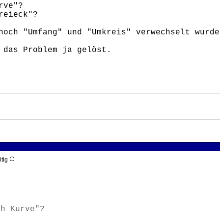
rve"?
reieck"?
noch "Umfang" und "Umkreis" verwechselt wurde
 das Problem ja gelöst.
ötig
ch Kurve"?