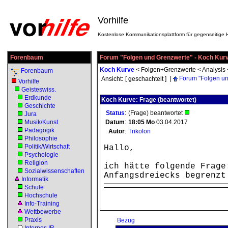
Vorhilfe
Kostenlose Kommunikationsplattform für gegenseitige H
Forenbaum
Forum "Folgen und Grenzwerte" - Koch Kur
Koch Kurve
<
Folgen+Grenzwerte
<
Analysis
Forenbaum
|
Forum "Folgen un
Ansicht:
[ geschachtelt ]
Vorhilfe
Geisteswiss.
Erdkunde
Koch Kurve: Frage (beantwortet)
Geschichte
Status
:
(Frage) beantwortet
Jura
Musik/Kunst
Datum
:
18:05
Mo
03.04.2017
Pädagogik
Autor
:
Trikolon
Philosophie
Politik/Wirtschaft
Hallo,
Psychologie
Religion
ich hätte folgende Frage
Sozialwissenschaften
Anfangsdreiecks begrenzt
Informatik
Schule
Hochschule
Info-Training
Wettbewerbe
Praxis
Bezug