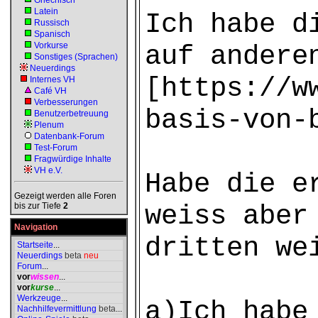
Griechisch
Latein
Ich habe d
Russisch
Spanisch
Vorkurse
auf andere
Sonstiges (Sprachen)
Neuerdings
[https://w
Internes VH
Café VH
Verbesserungen
basis-von-
Benutzerbetreuung
Plenum
Datenbank-Forum
Test-Forum
Fragwürdige Inhalte
VH e.V.
Habe die e
Gezeigt werden alle Foren
weiss aber
bis zur Tiefe
2
Navigation
dritten we
Startseite
...
Neuerdings
beta
neu
Forum
...
vor
wissen
...
vor
kurse
...
Werkzeuge
...
a)Ich habe
Nachhilfevermittlung
beta
...