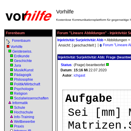
Vorhilfe
Kostenlose Kommunikationsplattform für gegenseitige H
Forenbaum
Forum "Lineare Abbildungen" - Injektivität Su
Injektivität Surjektivität Abb
<
Abbildungen
<
Forenbaum
|
Forum "Lineare A
Ansicht:
[ geschachtelt ]
Vorhilfe
Geisteswiss.
Erdkunde
Injektivität Surjektivität Abb: Frage (beantwo
Geschichte
Status
:
(Frage) beantwortet
Jura
Musik/Kunst
Datum
:
15:16
Mi
22.07.2020
Pädagogik
Autor
:
ichgast
Philosophie
Politik/Wirtschaft
Psychologie
Religion
Aufgabe
Sozialwissenschaften
Informatik
Schule
Sei [mm] 
Hochschule
Info-Training
Matrizen.
Wettbewerbe
Praxis