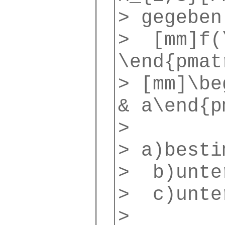
> gegeben
> [mm]f(\
\end{pmat
> [mm]\be
& a\end{p
>
> a)besti
> b)unte
> c)unte
>