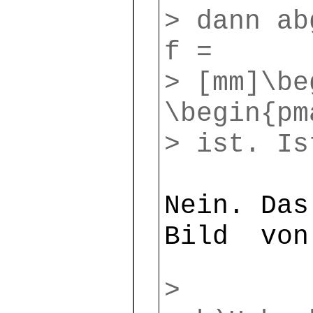
> dann ab
f =
> [mm]\be
\begin{pm
> ist. Is
Nein. Das
Bild von
>