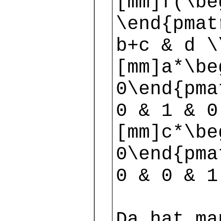
[mm]f(\be
\end{pmat
b+c & d \
[mm]a*\be
0\end{pma
0 & 1 & 0
[mm]c*\be
0\end{pma
0 & 0 & 1
Da hat ma