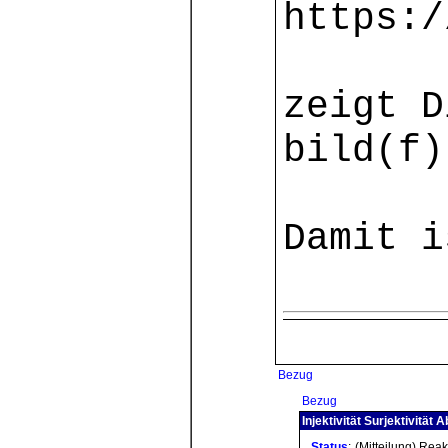
https:/
zeigt 
bild(f)
Damit i
Bezug
Bezug
Injektivität Surjektivität A
Status
:
(Mitteilung) Rea