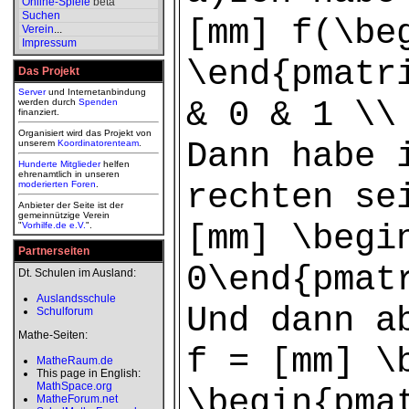
Online-Spiele
beta
Suchen
[mm] f(\be
Verein
...
Impressum
\end{pmatr
Das Projekt
Server
und Internetanbindung
& 0 & 1 \\
werden durch
Spenden
finanziert.
Organisiert wird das Projekt von
Dann habe 
unserem
Koordinatorenteam
.
Hunderte Mitglieder
helfen
ehrenamtlich in unseren
rechten se
moderierten
Foren
.
Anbieter der Seite ist der
gemeinnützige Verein
[mm] \begi
"
Vorhilfe.de e.V.
".
Partnerseiten
0\end{pmat
Dt. Schulen im Ausland:
Auslandsschule
Und dann a
Schulforum
Mathe-Seiten:
f = [mm] \
MatheRaum.de
This page in English:
MathSpace.org
\begin{pma
MatheForum.net