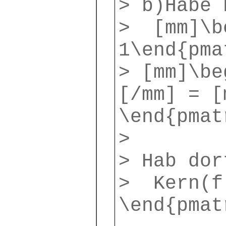
> b)Habe 
> [mm]\be
1\end{pma
> [mm]\be
[/mm] = [
\end{pmat
>
> Hab dor
> Kern(f)
\end{pmat