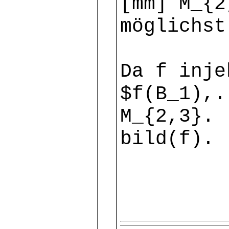
[mm] M_{2
möglichst
Da f inje
$f(B_1),.
M_{2,3}. 
bild(f).