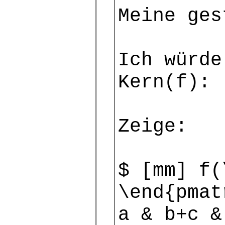
Meine ges
Ich würde
Kern(f):
Zeige:
$ [mm] f(
\end{pmat
a & b+c &