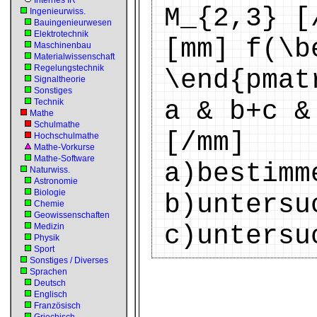
Internes IR
M_{2,3} [
Ingenieurwiss.
Bauingenieurwesen
Elektrotechnik
[mm] f(\b
Maschinenbau
Materialwissenschaft
Regelungstechnik
\end{pmat
Signaltheorie
Sonstiges
a & b+c &
Technik
Mathe
Schulmathe
[/mm]
Hochschulmathe
Mathe-Vorkurse
Mathe-Software
a)bestimm
Naturwiss.
Astronomie
Biologie
b)untersu
Chemie
Geowissenschaften
c)untersu
Medizin
Physik
Sport
Sonstiges / Diverses
Sprachen
Deutsch
Englisch
Französisch