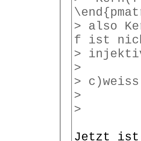
\end{pmat
> also Ke
f ist nic
> injekti
>
> c)weiss
>
>
Jetzt ist