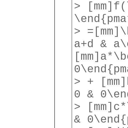
> [mm]f(
\end{pma
> =[mm]\
a+d & a\
[mm]a*\b
0\end{pm
> + [mm]
0 & 0\en
> [mm]c*
& 0\end{