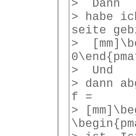
> Dann
> habe ic
seite geb
> [mm]\be
0\end{pma
> Und
> dann ab
f =
> [mm]\be
\begin{pm