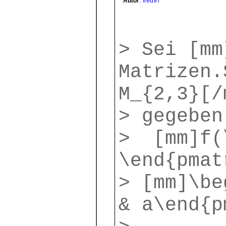
Autor
:
fred97
> Sei [mm
Matrizen.
M_{2,3}[/
> gegeben
> [mm]f(\
\end{pmat
> [mm]\be
& a\end{p