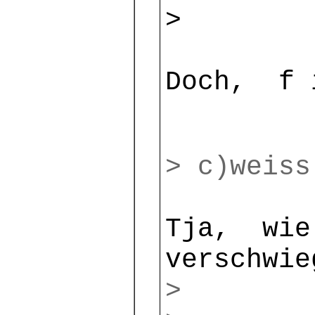
>
Doch, f 
> c)weiss
Tja, wie 
verschwie
>