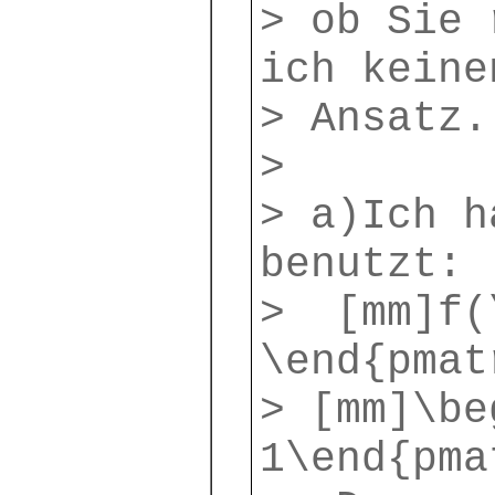
> ob Sie 
ich keine
> Ansatz.
>
> a)Ich h
benutzt:
> [mm]f(\
\end{pmat
> [mm]\be
1\end{pma