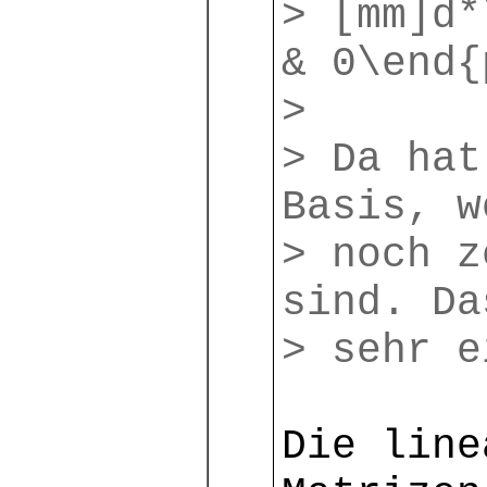
> [mm]d*
& 0\end{
>
> Da hat
Basis, w
> noch z
sind. Da
> sehr e
Die line