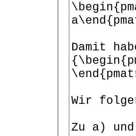
\begin{pm
a\end{pma
Damit hab
{\begin{p
\end{pmat
Wir folge
Zu a) und