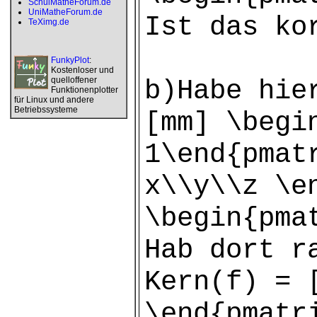
SchulMatheForum.de
UniMatheForum.de
Ist das ko
TeXimg.de
FunkyPlot
:
Kostenloser und
quelloffener
b)Habe hie
Funktionenplotter
für Linux und andere
Betriebssysteme
[mm] \begi
1\end{pmat
x\\y\\z \e
\begin{pma
Hab dort r
Kern(f) = 
\end{pmatr