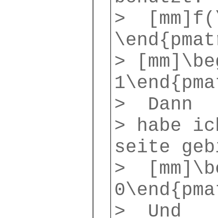
> [mm]f(\
\end{pmat
> [mm]\be
1\end{pma
> Dann
> habe ic
seite geb
> [mm]\be
0\end{pma
> Und