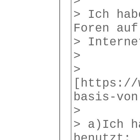
>
> Ich hab
Foren auf
> Interne
>
>
[https://
basis-von
>
> a)Ich h
benutzt: