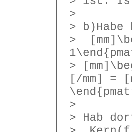
> ist. Is
>
> b)Habe 
> [mm]\be
1\end{pma
> [mm]\be
[/mm] = [
\end{pmat
>
> Hab dor
> Kern(f)