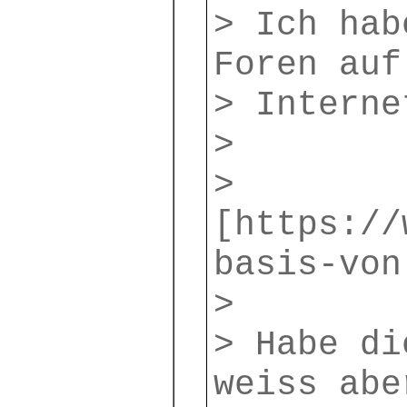
> Ich hab
Foren auf
> Interne
>
>
[https://
basis-von
>
> Habe di
weiss abe