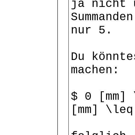
ja nicht 
Summanden
nur 5.
Du könnte
machen:
$ 0 [mm] 
[mm] \leq