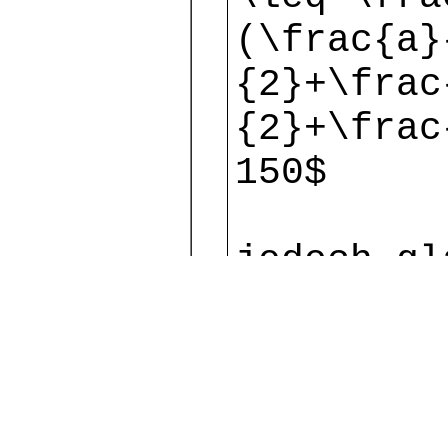
(\frac{a}
{2}+\frac
{2}+\frac
150$
jedoch gl
das das i
Oder will
Konvergie