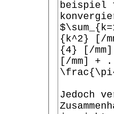
beispiel 
konvergie
$\sum_{k=
{k^2} [/m
{4} [/mm]
[/mm] + 
\frac{\pi
Jedoch ve
Zusammenh