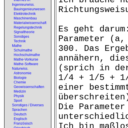
Ich brauche n
Internes IR
Ingenieurwiss.
Richtungsweis
Bauingenieurwesen
Elektrotechnik
Maschinenbau
Materialwissenschaft
Es geht darum
Regelungstechnik
Signaltheorie
Parameter (a,
Sonstiges
Technik
Mathe
300. Das Erge
Schulmathe
Hochschulmathe
annähern, die
Mathe-Vorkurse
Mathe-Software
(sprich in de
Naturwiss.
Astronomie
1/4 + 1/5 + 1
Biologie
Chemie
einer bestimm
Geowissenschaften
Medizin
überschreiten
Physik
Sport
Die Parameter
Sonstiges / Diverses
Sprachen
unterschiedli
Deutsch
Englisch
Französisch
Ich bin maßlo