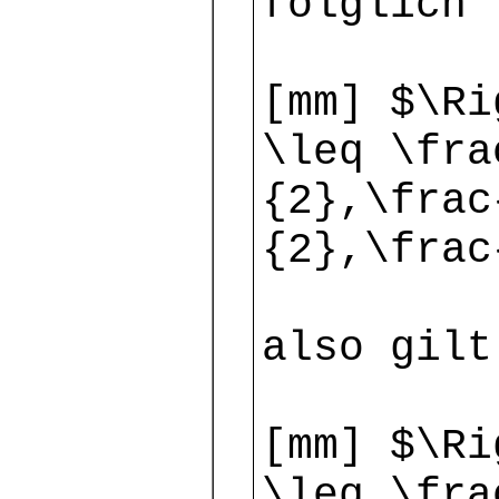
folglich
[mm] $\Ri
\leq \fra
{2},\frac
{2},\frac
also gilt
[mm] $\Ri
\leq \fra