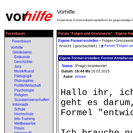
Vorhilfe
Kostenlose Kommunikationsplattform für gegenseitige H
Forenbaum
Forum "Folgen und Grenzwerte" - Eigene For
Eigene Formel erstellen
<
Folgen+Grenzwert
Forenbaum
|
Forum "Folgen un
Ansicht:
[ geschachtelt ]
Vorhilfe
Geisteswiss.
Erdkunde
Eigene Formel erstellen: Formel Annäherun
Geschichte
Status
:
(Frage) beantwortet
Jura
Musik/Kunst
Datum
:
16:44
Mo
16.02.2015
Pädagogik
Autor
:
elmare
Philosophie
Politik/Wirtschaft
Hallo ihr, ic
Psychologie
Religion
Sozialwissenschaften
geht es darum
Informatik
Schule
Formel "entwi
Hochschule
Info-Training
Wettbewerbe
Praxis