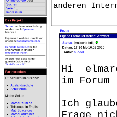
Online-Spiele
beta
anderen Inter
Suchen
Verein
...
Impressum
Das Projekt
Server
und Internetanbindung
werden durch
Spenden
Bezug
finanziert.
Eigene Formel erstellen: Antwort
Organisiert wird das Projekt von
unserem
Koordinatorenteam
.
Status
:
(Antwort) fertig
Hunderte Mitglieder
helfen
Datum
:
17:30
Mo
16.02.2015
ehrenamtlich in unseren
Autor
:
huddel
moderierten
Foren
.
Anbieter der Seite ist der
gemeinnützige Verein
"
Vorhilfe.de e.V.
".
Hi elmar
Partnerseiten
im Forum 
Dt. Schulen im Ausland:
Auslandsschule
Schulforum
Mathe-Seiten:
Ich glaub
MatheRaum.de
This page in English:
MathSpace.org
Frage nic
MatheForum.net