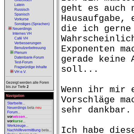
Griechisch
Latein
geht es auch 
Russisch
Spanisch
Hausaufgabe, 
Vorkurse
Sonstiges (Sprachen)
die ich gerne
Neuerdings
Internes VH
Wahrscheinlic
Café VH
Verbesserungen
Exponenten ma
Benutzerbetreuung
Plenum
gerade keine 
Datenbank-Forum
Test-Forum
soll...
Fragwürdige Inhalte
VH e.V.
Gezeigt werden alle Foren
bis zur Tiefe
2
Wenn ihr mir 
Navigation
Vorschläge ma
Startseite
...
sehr dankbar.
Neuerdings
beta
neu
Forum
...
vor
wissen
...
vor
kurse
...
Werkzeuge
...
Ich habe dies
Nachhilfevermittlung
beta
...