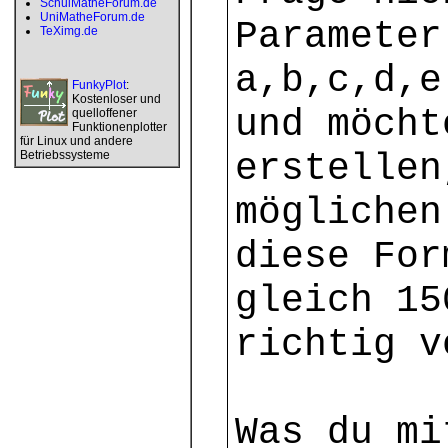
SchulMatheForum.de
UniMatheForum.de
Parameter
TeXimg.de
a,b,c,d,e
FunkyPlot
:
Kostenloser und
und möcht
quelloffener
Funktionenplotter
für Linux und andere
erstellen
Betriebssysteme
möglichen
diese For
gleich 15
richtig v
Was du mi