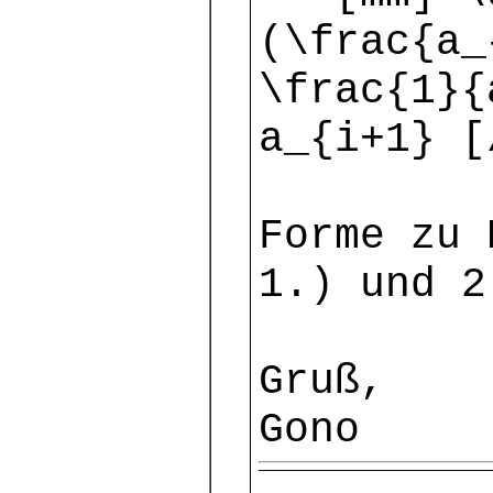
(\frac{a_
\frac{1}{
a_{i+1} [
Forme zu 
1.) und 2
Gruß,
Gono