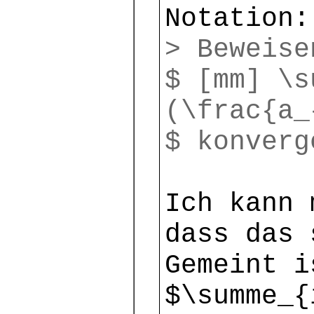
Notation:
> Beweise
$ [mm] \s
(\frac{a_
$ konverg
Ich kann 
dass das 
Gemeint i
$\summe_{