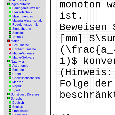
Internes IR
monoton w
Ingenieurwiss.
Bauingenieurwesen
Elektrotechnik
ist.
Maschinenbau
Materialwissenschaft
Beweisen 
Regelungstechnik
Signaltheorie
Sonstiges
[mm] $\su
Technik
Mathe
Schulmathe
(\frac{a_
Hochschulmathe
Mathe-Vorkurse
Mathe-Software
1)$ konve
Naturwiss.
Astronomie
(Hinweis:
Biologie
Chemie
Geowissenschaften
Folge der
Medizin
Physik
Sport
beschränk
Sonstiges / Diverses
Sprachen
Deutsch
Englisch
Französisch