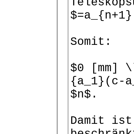
Teleskops
$=a_{n+1}
Somit:
$0 [mm] \
{a_1}(c-
$n$.
Damit ist