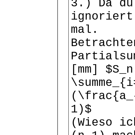
3.) Da du
ignoriert
mal.
Betracht
Partialsu
[mm] $S_n
\summe_{i
(\frac{a_
1)$
(Wieso ic