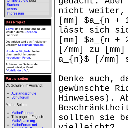
gedacht. Aber
Online-Spiele
beta
Suchen
nicht weiter,
Verein
...
Impressum
[mm] $a_{n + 
Das Projekt
lässt sich si
Server
und Internetanbindung
werden durch
Spenden
finanziert.
[mm] $a_{n + 
Organisiert wird das Projekt von
unserem
Koordinatorenteam
.
[/mm] zu [mm]
Hunderte Mitglieder
helfen
ehrenamtlich in unseren
a_{n}$ [/mm] 
moderierten
Foren
.
Anbieter der Seite ist der
gemeinnützige Verein
"
Vorhilfe.de e.V.
".
Denke auch, d
Partnerseiten
Dt. Schulen im Ausland:
gewünschte Ri
Auslandsschule
Hinweises). A
Schulforum
Mathe-Seiten:
Beschränkthei
MatheRaum.de
sollten sie b
This page in English:
MathSpace.org
vielleicht?
MatheForum.net