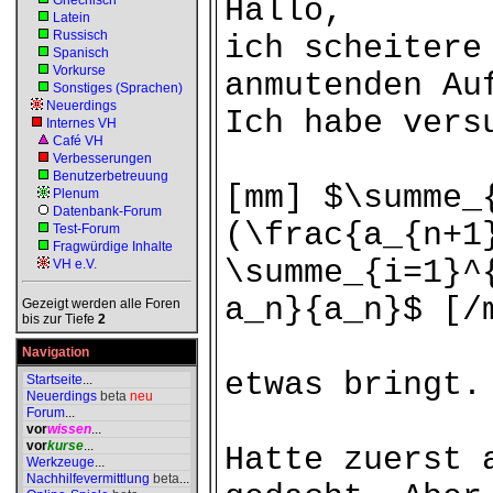
Griechisch
Hallo,
Latein
Russisch
ich scheitere
Spanisch
Vorkurse
anmutenden Au
Sonstiges (Sprachen)
Neuerdings
Ich habe vers
Internes VH
Café VH
Verbesserungen
Benutzerbetreuung
[mm] $\summe_
Plenum
Datenbank-Forum
(\frac{a_{n+1
Test-Forum
Fragwürdige Inhalte
\summe_{i=1}^
VH e.V.
a_n}{a_n}$ [/
Gezeigt werden alle Foren
bis zur Tiefe
2
Navigation
etwas bringt.
Startseite
...
Neuerdings
beta
neu
Forum
...
vor
wissen
...
vor
kurse
...
Hatte zuerst 
Werkzeuge
...
Nachhilfevermittlung
beta
...