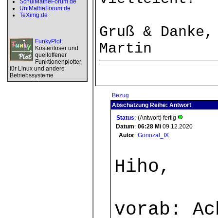
SchulMatheForum.de
UniMatheForum.de
TeXimg.de
Gruß & Danke,
FunkyPlot
:
Martin
Kostenloser und
quelloffener
Funktionenplotter
für Linux und andere
Betriebssysteme
Bezug
Abschätzung Reihe: Antwort
Status
:
(Antwort) fertig
Datum
:
06:28
Mi
09.12.2020
Autor
:
Gonozal_IX
Hiho,
vorab: Ac