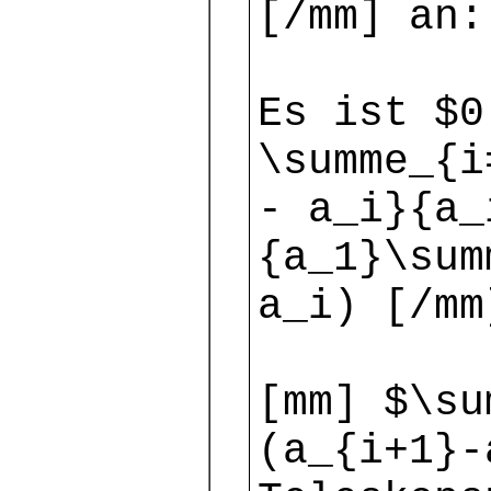
[/mm] an:
Es ist $0
\summe_{i
- a_i}{a_
{a_1}\sum
a_i) [/mm
[mm] $\su
(a_{i+1}-