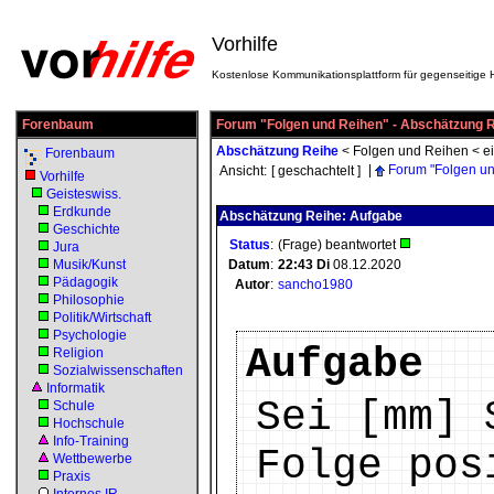
Vorhilfe
Kostenlose Kommunikationsplattform für gegenseitige H
Forenbaum
Forum "Folgen und Reihen" - Abschätzung 
Abschätzung Reihe
<
Folgen und Reihen
<
e
Forenbaum
|
Forum "Folgen u
Ansicht:
[ geschachtelt ]
Vorhilfe
Geisteswiss.
Erdkunde
Abschätzung Reihe: Aufgabe
Geschichte
Status
:
(Frage) beantwortet
Jura
Musik/Kunst
Datum
:
22:43
Di
08.12.2020
Pädagogik
Autor
:
sancho1980
Philosophie
Politik/Wirtschaft
Psychologie
Aufgabe
Religion
Sozialwissenschaften
Informatik
Sei [mm] 
Schule
Hochschule
Info-Training
Folge pos
Wettbewerbe
Praxis