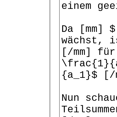
einem gee
Da [mm] $
wächst, i
[/mm] für
\frac{1}{
{a_1}$ [/
Nun schau
Teilsumme