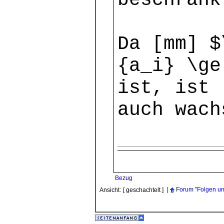
beschränk
Da [mm] $
{a_i} \ge
ist, ist 
auch wach
Bezug
|
Forum "Folgen u
Ansicht:
[ geschachtelt ]