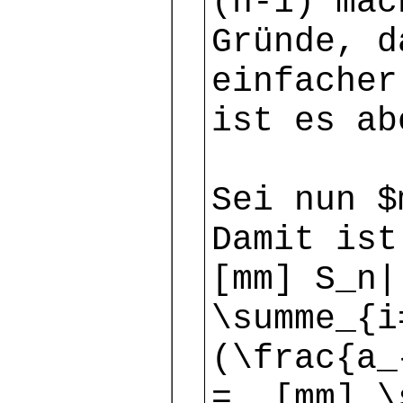
(n-1) mac
Gründe, d
einfacher
ist es ab
Sei nun $
Damit ist
[mm] S_n
\summe_{i
(\frac{a_
= [mm] \