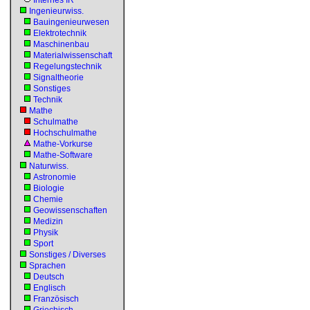
Internes IR
Ingenieurwiss.
Bauingenieurwesen
Elektrotechnik
Maschinenbau
Materialwissenschaft
Regelungstechnik
Signaltheorie
Sonstiges
Technik
Mathe
Schulmathe
Hochschulmathe
Mathe-Vorkurse
Mathe-Software
Naturwiss.
Astronomie
Biologie
Chemie
Geowissenschaften
Medizin
Physik
Sport
Sonstiges / Diverses
Sprachen
Deutsch
Englisch
Französisch