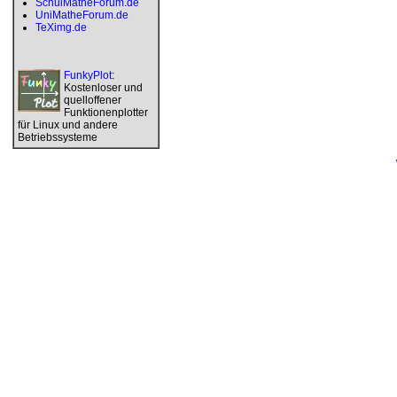
SchulMatheForum.de
UniMatheForum.de
TeXimg.de
FunkyPlot
:
Kostenloser und
quelloffener
Funktionenplotter
für Linux und andere
Betriebssysteme