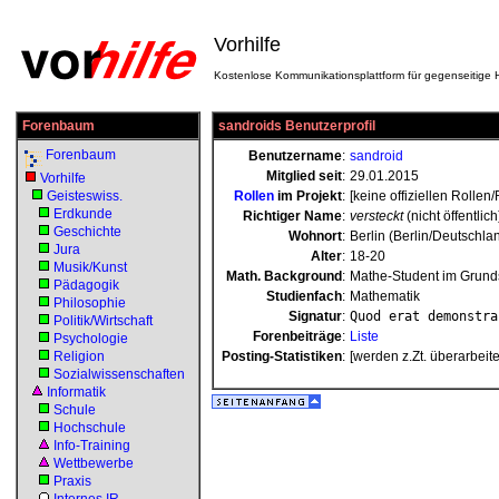
Vorhilfe
Kostenlose Kommunikationsplattform für gegenseitige H
Forenbaum
sandroids Benutzerprofil
Forenbaum
Benutzername
:
sandroid
Mitglied seit
:
29.01.2015
Vorhilfe
Geisteswiss.
Rollen
im Projekt
:
[keine offiziellen Rollen
Erdkunde
Richtiger Name
:
versteckt
(nicht öffentlich
Geschichte
Wohnort
:
Berlin (Berlin/Deutschla
Jura
Alter
:
18-20
Musik/Kunst
Math. Background
:
Mathe-Student im Grund
Pädagogik
Studienfach
:
Mathematik
Philosophie
Signatur
:
Quod erat demonstra
Politik/Wirtschaft
Forenbeiträge
:
Liste
Psychologie
Religion
Posting-Statistiken
:
[werden z.Zt. überarbeite
Sozialwissenschaften
Informatik
Schule
Hochschule
Info-Training
Wettbewerbe
Praxis