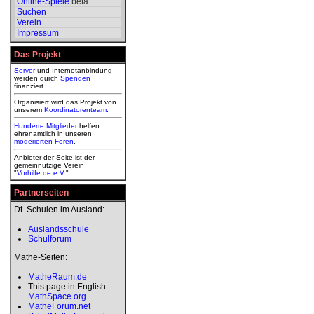
Online-Spiele
beta
Suchen
Verein
...
Impressum
Das Projekt
Server
und Internetanbindung
werden durch
Spenden
finanziert.
Organisiert wird das Projekt von
unserem
Koordinatorenteam
.
Hunderte Mitglieder
helfen
ehrenamtlich in unseren
moderierten
Foren
.
Anbieter der Seite ist der
gemeinnützige Verein
"
Vorhilfe.de e.V.
".
Partnerseiten
Dt. Schulen im Ausland:
Auslandsschule
Schulforum
Mathe-Seiten:
MatheRaum.de
This page in English:
MathSpace.org
MatheForum.net