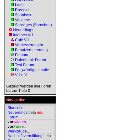
Griechisch
Latein
Russisch
Spanisch
Vorkurse
Sonstiges (Sprachen)
Neuerdings
Internes VH
Café VH
Verbesserungen
Benutzerbetreuung
Plenum
Datenbank-Forum
Test-Forum
Fragwürdige Inhalte
VH e.V.
Gezeigt werden alle Foren
bis zur Tiefe
2
Navigation
Startseite
...
Neuerdings
beta
neu
Forum
...
vor
wissen
...
vor
kurse
...
Werkzeuge
...
Nachhilfevermittlung
beta
...