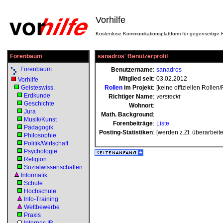
Vorhilfe
Kostenlose Kommunikationsplattform für gegenseitige H
Forenbaum
sanadros' Benutzerprofil
Forenbaum
Benutzername
:
sanadros
Mitglied seit
:
03.02.2012
Vorhilfe
Geisteswiss.
Rollen
im Projekt
:
[keine offiziellen Rollen
Erdkunde
Richtiger Name
:
versteckt
Geschichte
Wohnort
:
Jura
Math. Background
:
Musik/Kunst
Forenbeiträge
:
Liste
Pädagogik
Posting-Statistiken
:
[werden z.Zt. überarbeite
Philosophie
Politik/Wirtschaft
Psychologie
Religion
Sozialwissenschaften
Informatik
Schule
Hochschule
Info-Training
Wettbewerbe
Praxis