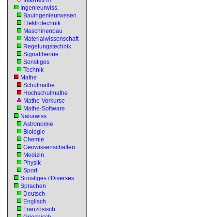
Internes IR
Ingenieurwiss.
Bauingenieurwesen
Elektrotechnik
Maschinenbau
Materialwissenschaft
Regelungstechnik
Signaltheorie
Sonstiges
Technik
Mathe
Schulmathe
Hochschulmathe
Mathe-Vorkurse
Mathe-Software
Naturwiss.
Astronomie
Biologie
Chemie
Geowissenschaften
Medizin
Physik
Sport
Sonstiges / Diverses
Sprachen
Deutsch
Englisch
Französisch