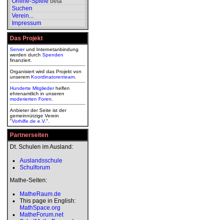
Online-Spiele
beta
Suchen
Verein
...
Impressum
Das Projekt
Server
und Internetanbindung
werden durch
Spenden
finanziert.
Organisiert wird das Projekt von
unserem
Koordinatorenteam
.
Hunderte Mitglieder
helfen
ehrenamtlich in unseren
moderierten
Foren
.
Anbieter der Seite ist der
gemeinnützige Verein
"
Vorhilfe.de e.V.
".
Partnerseiten
Dt. Schulen im Ausland:
Auslandsschule
Schulforum
Mathe-Seiten:
MatheRaum.de
This page in English:
MathSpace.org
MatheForum.net