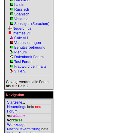
Griechisch
Latein
Russisch
Spanisch
Vorkurse
Sonstiges (Sprachen)
Neuerdings
Internes VH
Café VH
Verbesserungen
Benutzerbetreuung
Plenum
Datenbank-Forum
Test-Forum
Fragwürdige Inhalte
VH e.V.
Gezeigt werden alle Foren
bis zur Tiefe
2
Navigation
Startseite
...
Neuerdings
beta
neu
Forum
...
vor
wissen
...
vor
kurse
...
Werkzeuge
...
Nachhilfevermittlung
beta
...