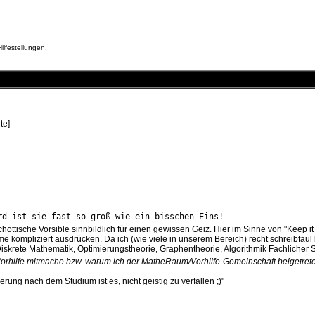
ilfestellungen.
te]
rd ist sie fast so groß wie ein bisschen Eins!
ottische Vorsible sinnbildlich für einen gewissen Geiz. Hier im Sinne von "Keep 
e kompliziert ausdrücken. Da ich (wie viele in unserem Bereich) recht schreibfaul 
skrete Mathematik, Optimierungstheorie, Graphentheorie, Algorithmik Fachlicher S
rhilfe mitmache bzw. warum ich der MatheRaum/Vorhilfe-Gemeinschaft beigetrete
rung nach dem Studium ist es, nicht geistig zu verfallen ;)"