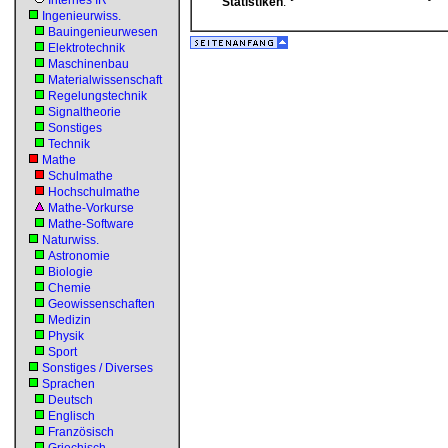
Internes IR
Statistiken
:
Ingenieurwiss.
Bauingenieurwesen
Elektrotechnik
Maschinenbau
Materialwissenschaft
Regelungstechnik
Signaltheorie
Sonstiges
Technik
Mathe
Schulmathe
Hochschulmathe
Mathe-Vorkurse
Mathe-Software
Naturwiss.
Astronomie
Biologie
Chemie
Geowissenschaften
Medizin
Physik
Sport
Sonstiges / Diverses
Sprachen
Deutsch
Englisch
Französisch