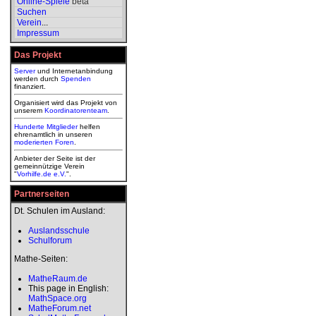
Online-Spiele
beta
Suchen
Verein
...
Impressum
Das Projekt
Server
und Internetanbindung
werden durch
Spenden
finanziert.
Organisiert wird das Projekt von
unserem
Koordinatorenteam
.
Hunderte Mitglieder
helfen
ehrenamtlich in unseren
moderierten
Foren
.
Anbieter der Seite ist der
gemeinnützige Verein
"
Vorhilfe.de e.V.
".
Partnerseiten
Dt. Schulen im Ausland:
Auslandsschule
Schulforum
Mathe-Seiten:
MatheRaum.de
This page in English:
MathSpace.org
MatheForum.net