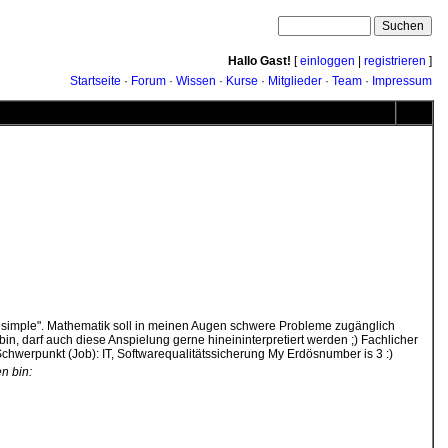
Hallo Gast!
[
einloggen
|
registrieren
]
Startseite
·
Forum
·
Wissen
·
Kurse
·
Mitglieder
·
Team
·
Impressum
it simple". Mathematik soll in meinen Augen schwere Probleme zugänglich
bin, darf auch diese Anspielung gerne hineininterpretiert werden ;) Fachlicher
chwerpunkt (Job): IT, Softwarequalitätssicherung My Erdösnumber is 3 :)
n bin: