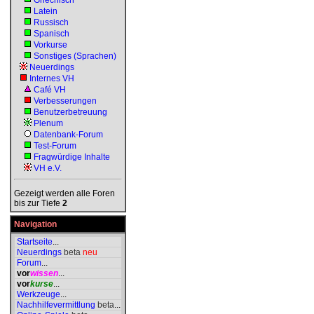
Griechisch
Latein
Russisch
Spanisch
Vorkurse
Sonstiges (Sprachen)
Neuerdings
Internes VH
Café VH
Verbesserungen
Benutzerbetreuung
Plenum
Datenbank-Forum
Test-Forum
Fragwürdige Inhalte
VH e.V.
Gezeigt werden alle Foren
bis zur Tiefe
2
Navigation
Startseite
...
Neuerdings
beta
neu
Forum
...
vor
wissen
...
vor
kurse
...
Werkzeuge
...
Nachhilfevermittlung
beta
...