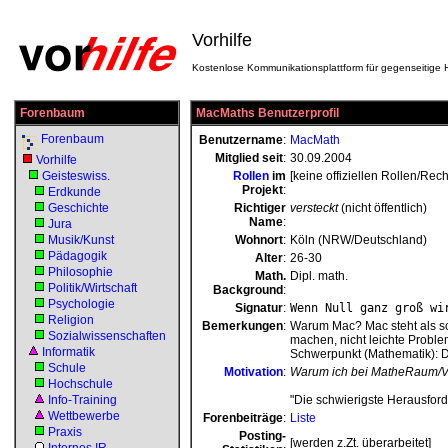
Vorhilfe
Kostenlose Kommunikationsplattform für gegenseitige H
Forenbaum
MacMaths Benutzerprofil
Forenbaum
Benutzername
:
MacMath
Mitglied seit
:
30.09.2004
Vorhilfe
Geisteswiss.
Rollen
im
[keine offiziellen Rollen/Rech
Projekt
:
Erdkunde
Geschichte
Richtiger
versteckt
(nicht öffentlich)
Name
:
Jura
Musik/Kunst
Wohnort
:
Köln (NRW/Deutschland)
Pädagogik
Alter
:
26-30
Philosophie
Math.
Dipl. math.
Politik/Wirtschaft
Background
:
Psychologie
Signatur
:
Wenn Null ganz groß wi
Religion
Bemerkungen
:
Warum Mac? Mac steht als sch
Sozialwissenschaften
machen, nicht leichte Problem
Informatik
Schwerpunkt (Mathematik): Di
Schule
Motivation
:
Warum ich bei MatheRaum/Vo
Hochschule
Info-Training
"Die schwierigste Herausforde
Wettbewerbe
Forenbeiträge
:
Liste
Praxis
Posting-
[werden z.Zt. überarbeitet]