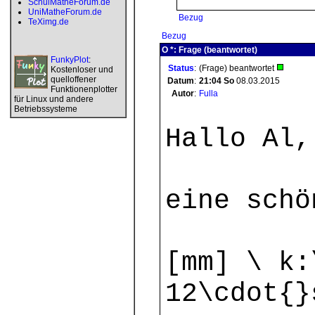
SchulMatheForum.de
UniMatheForum.de
Bezug
TeXimg.de
Bezug
O *: Frage (beantwortet)
FunkyPlot
:
Status
:
(Frage) beantwortet
Kostenloser und
quelloffener
Datum
:
21:04
So
08.03.2015
Funktionenplotter
Autor
:
Fulla
für Linux und andere
Betriebssysteme
Hallo Al,
eine schö
[mm] \ k:
12\cdot{}