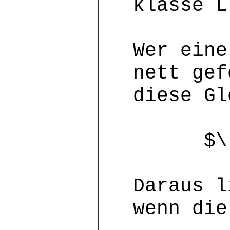
klasse L
Wer eine
nett gef
diese Gl
$\ [mm]
Daraus l
wenn die