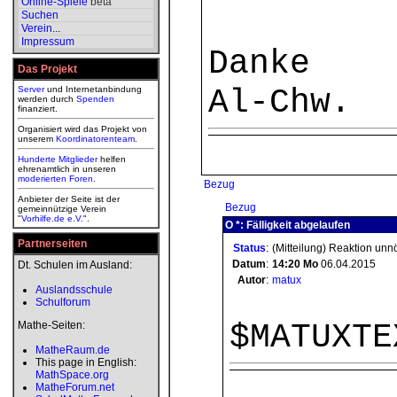
Online-Spiele
beta
Suchen
Verein
...
Impressum
Danke
Das Projekt
Al-Chw.
Server
und Internetanbindung
werden durch
Spenden
finanziert.
Organisiert wird das Projekt von
unserem
Koordinatorenteam
.
Hunderte Mitglieder
helfen
ehrenamtlich in unseren
moderierten
Foren
.
Bezug
Anbieter der Seite ist der
Bezug
gemeinnützige Verein
"
Vorhilfe.de e.V.
".
O *: Fälligkeit abgelaufen
Partnerseiten
Status
:
(Mitteilung) Reaktion unn
Datum
:
14:20
Mo
06.04.2015
Dt. Schulen im Ausland:
Autor
:
matux
Auslandsschule
Schulforum
$MATUXTE
Mathe-Seiten:
MatheRaum.de
This page in English:
MathSpace.org
MatheForum.net