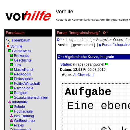
Vorhilfe
Kostenlose Kommunikationsplattform für gegenseitige H
Forenbaum
Forum "Integralrechnung" - O *
O *
<
Integralrechnung
<
Analysis
<
Oberstufe
Forenbaum
|
Forum "Integralr
Ansicht:
[ geschachtelt ]
Vorhilfe
Geisteswiss.
Erdkunde
O *: Algebraische Kurve, Integrale
Geschichte
Status
:
(Frage) beantwortet
Jura
Musik/Kunst
Datum
:
12:58
Fr
06.03.2015
Pädagogik
Autor
:
Al-Chwarizmi
Philosophie
Politik/Wirtschaft
Aufgabe
Psychologie
Religion
Sozialwissenschaften
Eine eben
Informatik
Schule
Hochschule
Info-Training
Wettbewerbe
Praxis