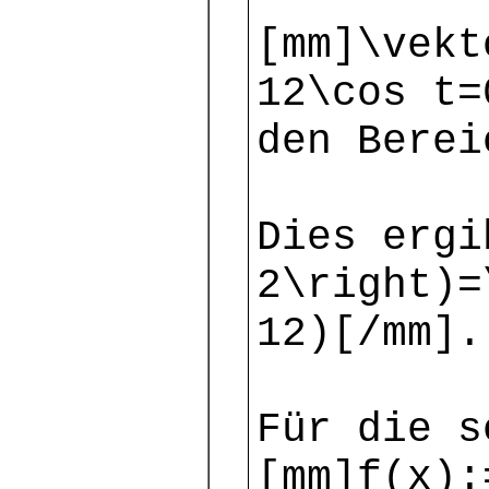
[mm]\vekt
12\cos t=
den Berei
Dies ergi
2\right)=
12)[/mm].
Für die s
[mm]f(x):