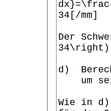
dx}=\frac
34[/mm]
Der Schwe
34\right)
d) Berech
um seine
Wie in d)