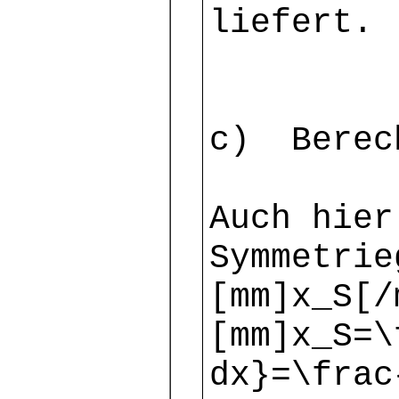
liefert.
c) Berech
Auch hier
Symmetrie
[mm]x_S[/
[mm]x_S=\
dx}=\frac