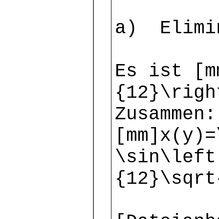
a) Elimi
Es ist [m
{12}\righ
Zusammen:
[mm]x(y)=
\sin\left
{12}\sqrt