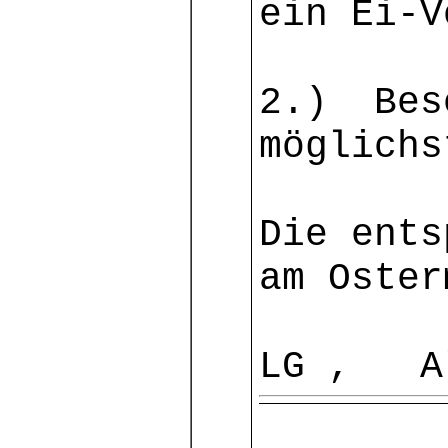
ein Ei-V
2.) Besc
möglichs
Die ents
am Oster
LG , Al