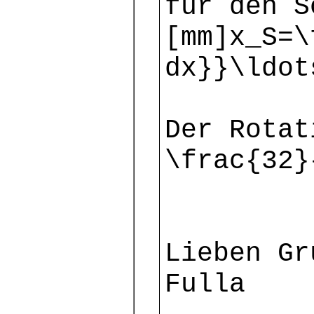
für den S
[mm]x_S=\
dx}}\ldot
Der Rotat
\frac{32}
Lieben Gr
Fulla