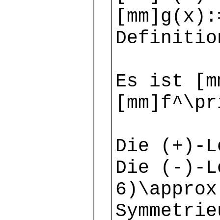
[mm]g(x):
Definitio
Es ist [m
[mm]f^\pr
Die (+)-L
Die (-)-L
6)\approx
Symmetrie