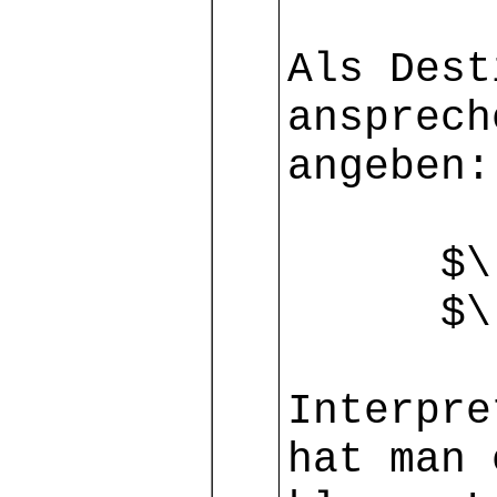
Als Dest
ansprech
angeben:
$\ x(t)
$\ y(t
Interpre
hat man 