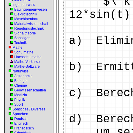
$\ k:\ [
Internes IR
Ingenieurwiss.
Bauingenieurwesen
12*sin(t)
Elektrotechnik
Maschinenbau
Materialwissenschaft
Regelungstechnik
Signaltheorie
a) Elimin
Sonstiges
Technik
Mathe
Schulmathe
Hochschulmathe
Mathe-Vorkurse
b) Ermitt
Mathe-Software
Naturwiss.
Astronomie
Biologie
Chemie
c) Berech
Geowissenschaften
Medizin
Physik
Sport
Sonstiges / Diverses
Sprachen
d) Berech
Deutsch
Englisch
um seine
Französisch