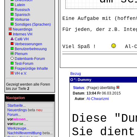
Griechisch
Latein
Russisch
Spanisch
Eine Aufgabe mit (hoffen
Vorkurse
Sonstiges (Sprachen)
Für jeden, der z.B. Inte
Neuerdings
Internes VH
Café VH
Verbesserungen
Viel Spaß !
Al-Ch
Benutzerbetreuung
Plenum
Datenbank-Forum
Test-Forum
Fragwürdige Inhalte
VH e.V.
Bezug
O *: Dummy
Gezeigt werden alle Foren
Status
:
(Frage) überfällig
bis zur Tiefe
2
Datum
:
13:04
Fr
06.03.2015
Navigation
Autor
:
Al-Chwarizmi
Startseite
...
Neuerdings
beta
neu
Diese "Du
Forum
...
vor
wissen
...
vor
kurse
...
Sie dient
Werkzeuge
...
Nachhilfevermittlung
beta
...