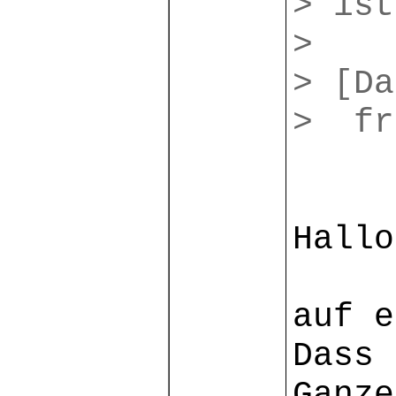
> ist
>
>
[Da
> fr
Hallo
auf e
Dass 
Ganze